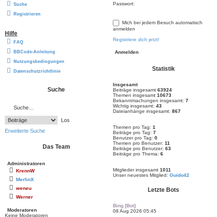
Passwort:
Suche
Registrieren
Mich bei jedem Besuch automatisch
anmelden
Hilfe
Registriere dich jetzt!
FAQ
BBCode-Anleitung
Nutzungsbedingungen
Statistik
Datenschutzrichtlinie
Insgesamt
Suche
Beiträge insgesamt
63924
Themen insgesamt
10673
Bekanntmachungen insgesamt:
7
Wichtig insgesamt:
43
Dateianhänge insgesamt:
867
Themen pro Tag:
1
Erweiterte Suche
Beiträge pro Tag:
7
Benutzer pro Tag:
0
Themen pro Benutzer:
11
Das Team
Beiträge pro Benutzer:
63
Beiträge pro Thema:
6
Administratoren
Mitglieder insgesamt
1011
KrennW
Unser neuestes Mitglied:
Guido42
MerlinX
weneu
Letzte Bots
Werner
Bing [Bot]
Moderatoren
08 Aug 2026 05:45
Keine Moderatoren