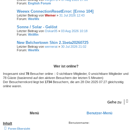
Forum:
English Forum
Weewx ConnectionResetError: [Errno 104]
Letzter Beitrag von
Werner
»
31 Jul 2026 12:43
Forum:
WeeWx
Sonne / Solar - Gelöst
Letzter Beitrag von
Oskar05
»
03 Aug 2026 10:18
Forum:
WsWin
New Belchertown Skin 2.1beta20260725
Letzter Beitrag von
wernerat
»
30 Jul 2026 21:02
Forum:
WeeWx
Wer ist online?
Insgesamt sind
78
Besucher online :: 0 sichtbare Mitglieder, 0 unsichtbare Mitglieder und
78 Gäste (basierend auf den aktiven Besuchern der letzten 5 Minuten)
Der Besucherrekord liegt bei
1734
Besuchern, die am 28 Okt 2025 07:27 gleichzeitig
online waren.
Gehe zu
Menü
Benutzer-Menü
Benutzername:
Inhalt
Foren-Übersicht