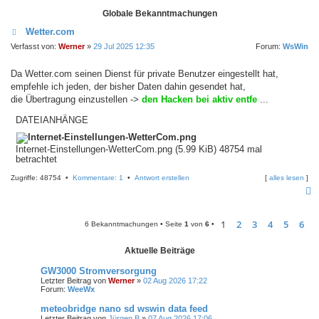
Globale Bekanntmachungen
Wetter.com
Verfasst von:
Werner
»
29 Jul 2025 12:35
Forum:
WsWin
Da Wetter.com seinen Dienst für private Benutzer eingestellt hat,
empfehle ich jeden, der bisher Daten dahin gesendet hat,
die Übertragung einzustellen ->
den Hacken bei aktiv entfe
...
DATEIANHÄNGE
Internet-Einstellungen-WetterCom.png (5.99 KiB) 48754 mal
betrachtet
Zugriffe: 48754 •
Kommentare: 1
•
Antwort erstellen
[
alles lesen
]
c
1
2
3
4
5
6
6 Bekanntmachungen • Seite
1
von
6
•
Aktuelle Beiträge
GW3000 Stromversorgung
Letzter Beitrag von
Werner
»
02 Aug 2026 17:22
Forum:
WeeWx
meteobridge nano sd wswin data feed
Letzter Beitrag von
Jürgen B
»
07 Aug 2026 17:06