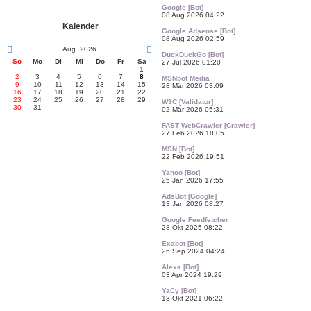
Google [Bot]
08 Aug 2026 04:22
Kalender
Google Adsense [Bot]
08 Aug 2026 02:59
Aug. 2026
DuckDuckGo [Bot]
So
Mo
Di
Mi
Do
Fr
Sa
27 Jul 2026 01:20
1
2
3
4
5
6
7
8
MSNbot Media
9
10
11
12
13
14
15
28 Mär 2026 03:09
16
17
18
19
20
21
22
23
24
25
26
27
28
29
W3C [Validator]
30
31
02 Mär 2026 05:31
FAST WebCrawler [Crawler]
27 Feb 2026 18:05
MSN [Bot]
22 Feb 2026 19:51
Yahoo [Bot]
25 Jan 2026 17:55
AdsBot [Google]
13 Jan 2026 08:27
Google Feedfetcher
28 Okt 2025 08:22
Exabot [Bot]
26 Sep 2024 04:24
Alexa [Bot]
03 Apr 2024 19:29
YaCy [Bot]
13 Okt 2021 06:22