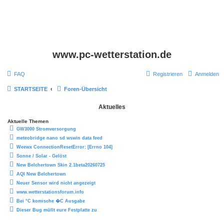
www.pc-wetterstation.de
FAQ
Registrieren
Anmelden
STARTSEITE
Foren-Übersicht
Aktuelles
Aktuelle Themen
GW3000 Stromversorgung
meteobridge nano sd wswin data feed
Weewx ConnectionResetError: [Errno 104]
Sonne / Solar - Gelöst
New Belchertown Skin 2.1beta20260725
AQI New Belchertown
Neuer Sensor wird nicht angezeigt
www.wetterstationsforum.info
Bei °C komische �C Ausgabe
Dieser Bug müllt eure Festplatte zu