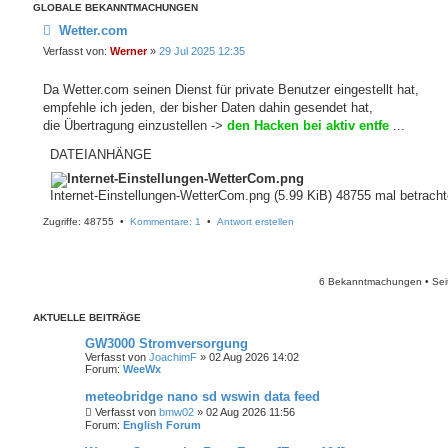
GLOBALE BEKANNTMACHUNGEN
Wetter.com
Verfasst von:
Werner
»
29 Jul 2025 12:35
Da Wetter.com seinen Dienst für private Benutzer eingestellt hat,
empfehle ich jeden, der bisher Daten dahin gesendet hat,
die Übertragung einzustellen ->
den Hacken bei aktiv entfe
...
DATEIANHÄNGE
Internet-Einstellungen-WetterCom.png (5.99 KiB) 48755 mal betracht
Zugriffe: 48755 •
Kommentare: 1
•
Antwort erstellen
6 Bekanntmachungen • Se
AKTUELLE BEITRÄGE
GW3000 Stromversorgung
Verfasst von
JoachimF
» 02 Aug 2026 14:02
Forum:
WeeWx
meteobridge nano sd wswin data feed
Verfasst von
bmw02
» 02 Aug 2026 11:56
Forum:
English Forum