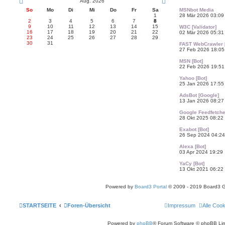
Aug. 2026
MSNbot Media
So
Mo
Di
Mi
Do
Fr
Sa
28 Mär 2026 03:09
1
2
3
4
5
6
7
8
9
10
11
12
13
14
15
W3C [Validator]
16
17
18
19
20
21
22
02 Mär 2026 05:31
23
24
25
26
27
28
29
30
31
FAST WebCrawler [
27 Feb 2026 18:05
MSN [Bot]
22 Feb 2026 19:51
Yahoo [Bot]
25 Jan 2026 17:55
AdsBot [Google]
13 Jan 2026 08:27
Google Feedfetche
28 Okt 2025 08:22
Exabot [Bot]
26 Sep 2024 04:24
Alexa [Bot]
03 Apr 2024 19:29
YaCy [Bot]
13 Okt 2021 06:22
Powered by
Board3 Portal
© 2009 - 2019 Board3 
STARTSEITE
Foren-Übersicht
Impressum
Alle Coo
Powered by
phpBB
® Forum Software © phpBB Lim