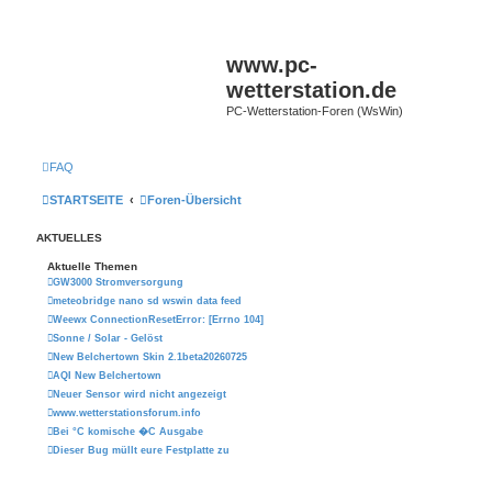
www.pc-
wetterstation.de
PC-Wetterstation-Foren (WsWin)
FAQ
STARTSEITE
Foren-Übersicht
AKTUELLES
Aktuelle Themen
GW3000 Stromversorgung
meteobridge nano sd wswin data feed
Weewx ConnectionResetError: [Errno 104]
Sonne / Solar - Gelöst
New Belchertown Skin 2.1beta20260725
AQI New Belchertown
Neuer Sensor wird nicht angezeigt
www.wetterstationsforum.info
Bei °C komische �C Ausgabe
Dieser Bug müllt eure Festplatte zu