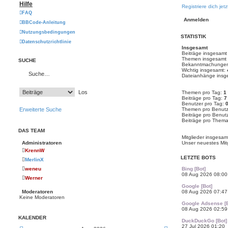
Hilfe
Registriere dich jetz
FAQ
BBCode-Anleitung
Nutzungsbedingungen
STATISTIK
Datenschutzrichtlinie
Insgesamt
Beiträge insgesam
Themen insgesamt
SUCHE
Bekanntmachungen
Wichtig insgesamt:
Dateianhänge insg
Themen pro Tag:
1
Beiträge pro Tag:
7
Benutzer pro Tag:
Erweiterte Suche
Themen pro Benutz
Beiträge pro Benut
Beiträge pro Them
DAS TEAM
Mitglieder insgesa
Unser neuestes Mit
Administratoren
KrennW
LETZTE BOTS
MerlinX
Bing [Bot]
weneu
08 Aug 2026 08:00
Werner
Google [Bot]
08 Aug 2026 07:47
Moderatoren
Keine Moderatoren
Google Adsense [B
08 Aug 2026 02:59
KALENDER
DuckDuckGo [Bot]
27 Jul 2026 01:20