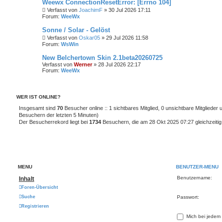
Weewx ConnectionResetError: [Errno 104]
Verfasst von
JoachimF
» 30 Jul 2026 17:11
Forum:
WeeWx
Sonne / Solar - Gelöst
Verfasst von
Oskar05
» 29 Jul 2026 11:58
Forum:
WsWin
New Belchertown Skin 2.1beta20260725
Verfasst von
Werner
» 28 Jul 2026 22:17
Forum:
WeeWx
WER IST ONLINE?
Insgesamt sind
70
Besucher online :: 1 sichtbares Mitglied, 0 unsichtbare Mitglieder
Besuchern der letzten 5 Minuten)
Der Besucherrekord liegt bei
1734
Besuchern, die am 28 Okt 2025 07:27 gleichzeitig
MENÜ
BENUTZER-MENÜ
Benutzername:
Inhalt
Foren-Übersicht
Suche
Passwort:
Registrieren
Mich bei jedem