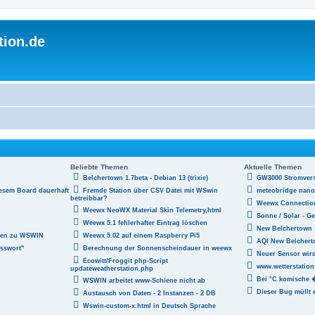
tion.de
Beliebte Themen
Aktuelle Themen
Belchertown 1.7beta - Debian 13 (trixie)
GW3000 Stromver
esem Board dauerhaft
Fremde Station über CSV Datei mit WSwin
meteobridge nano
betreibbar?
Weewx Connection
Weewx NeoWX Material Skin Telemetry,html
Sonne / Solar - Ge
Weewx 5.1 fehlerhafter Eintrag löschen
New Belchertown 
agen zu WSWIN
Weewx 5.02 auf einem Raspberry Pi5
AQI New Belcher
sswort"
Berechnung der Sonnenscheindauer in weewx
Neuer Sensor wird
Ecowitt/Froggit php-Script
www.wetterstation
updateweatherstation.php
Bei °C komische
WSWIN arbeitet www-Schiene nicht ab
Dieser Bug müllt e
Austausch von Daten - 2 Instanzen - 2 DB
Wswin-custom-x.html in Deutsch Sprache