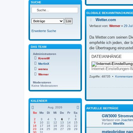
SUCHE
GLOBALE BEKANNTMACHUNG
Wetter.com
Verfasst von:
Werner
»
29 Jul
Erweiterte Suche
Da Wetter.com seinen Dien
empfehle ich jeden, der 
DAS TEAM
die Übertragung einzuste
Administratoren
DATEIANHÄNGE
KrennW
MerlinX
Internet-Einstellungen-
weneu
Werner
Zugriffe: 48735 •
Kommentare
Moderatoren
Keine Moderatoren
KALENDER
Aug. 2026
AKTUELLE BEITRÄGE
So
Mo
Di
Mi
Do
Fr
Sa
GW3000 Stromve
1
2
3
4
5
6
7
8
Verfasst von
Joachi
9
10
11
12
13
14
15
Forum:
WeeWx
16
17
18
19
20
21
22
23
24
25
26
27
28
29
meteobridge nan
30
31