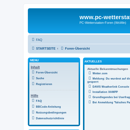
www.pc-wettersta
PC-Wetterstation-Foren (WsWin)
FAQ
STARTSEITE
Foren-Übersicht
MENÜ
AKTUELLES
Inhalt
Aktuelle Bekanntmachungen
Foren-Übersicht
Wetter.com
Suche
Meldung: Du wurdest auf di
gesperrt
Registrieren
DAVIS Weatherlink Console
Installation XAMPP
Hilfe
Grundlegendes bei Userfr
FAQ
Bei Anmeldung "falsches Pa
BBCode-Anleitung
Nutzungsbedingungen
Datenschutzrichtlinie