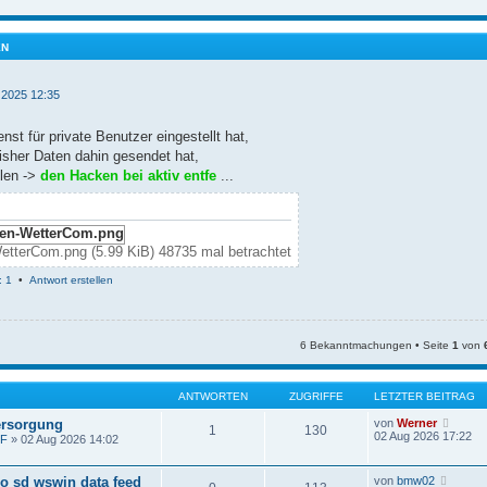
EN
 2025 12:35
st für private Benutzer eingestellt hat,
bisher Daten dahin gesendet hat,
llen ->
den Hacken bei aktiv entfe
...
WetterCom.png (5.99 KiB) 48735 mal betrachtet
: 1
•
Antwort erstellen
6 Bekanntmachungen • Seite
1
von
ANTWORTEN
ZUGRIFFE
LETZTER BEITRAG
N
rsorgung
von
Werner
1
130
e
02 Aug 2026 17:22
mF
» 02 Aug 2026 14:02
u
e
s
N
o sd wswin data feed
von
bmw02