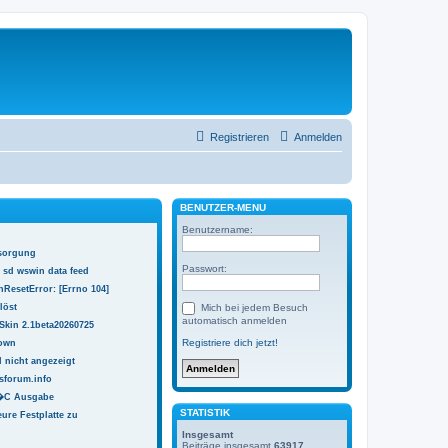
Registrieren
Anmelden
BENUTZER-MENÜ
Benutzername:
sorgung
Passwort:
 sd wswin data feed
ResetError: [Errno 104]
löst
Mich bei jedem Besuch
automatisch anmelden
Skin 2.1beta20260725
Registriere dich jetzt!
town
 nicht angezeigt
sforum.info
 �C Ausgabe
STATISTIK
ure Festplatte zu
Insgesamt
Beiträge insgesamt
63917