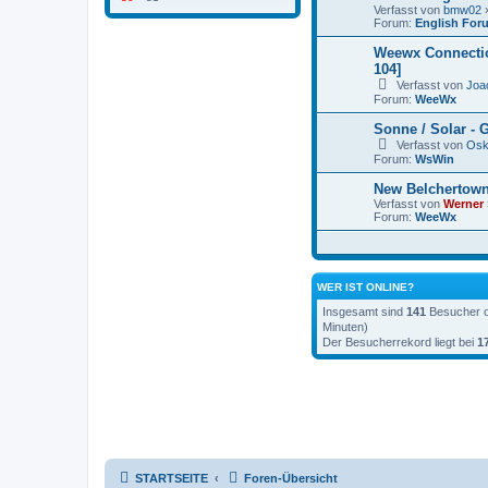
Verfasst von
bmw02
»
Forum:
English For
Weewx Connectio
104]
Verfasst von
Joa
Forum:
WeeWx
Sonne / Solar - 
Verfasst von
Osk
Forum:
WsWin
New Belchertown
Verfasst von
Werner
Forum:
WeeWx
WER IST ONLINE?
Insgesamt sind
141
Besucher on
Minuten)
Der Besucherrekord liegt bei
1
STARTSEITE
Foren-Übersicht