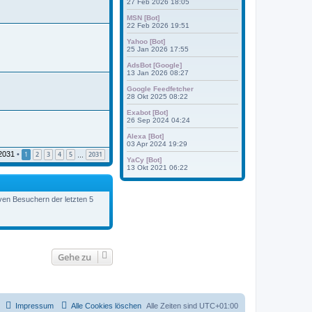
27 Feb 2026 18:05
MSN [Bot]
22 Feb 2026 19:51
Yahoo [Bot]
25 Jan 2026 17:55
AdsBot [Google]
13 Jan 2026 08:27
Google Feedfetcher
28 Okt 2025 08:22
Exabot [Bot]
26 Sep 2024 04:24
Alexa [Bot]
03 Apr 2024 19:29
2031
•
1
2
3
4
5
2031
…
YaCy [Bot]
13 Okt 2021 06:22
iven Besuchern der letzten 5
Gehe zu
Impressum
Alle Cookies löschen
Alle Zeiten sind
UTC+01:00