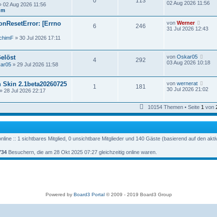
0
113
t
e
02 Aug 2026 11:56
 02 Aug 2026 11:56
e
u
um
r
e
B
s
N
nResetError: [Errno
von
Werner
e
6
246
t
e
31 Jul 2026 12:43
i
e
u
t
r
chimF
» 30 Jul 2026 17:11
e
r
B
s
a
e
t
g
i
N
Gelöst
von
Oskar05
e
4
292
t
e
03 Aug 2026 10:18
r
ar05
» 29 Jul 2026 11:58
r
u
B
a
e
e
g
s
i
N
 Skin 2.1beta20260725
von
wernerat
t
1
181
t
e
30 Jul 2026 21:02
» 28 Jul 2026 22:17
e
r
u
r
a
e
B
g
s
10154 Themen • Seite
1
von
e
t
i
e
t
r
r
B
a
e
g
line :: 1 sichtbares Mitglied, 0 unsichtbare Mitglieder und 140 Gäste (basierend auf den akt
i
t
734
Besuchern, die am 28 Okt 2025 07:27 gleichzeitig online waren.
r
a
g
Powered by
Board3 Portal
© 2009 - 2019 Board3 Group