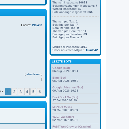
Themen insgesamt
10673
Bekanntmachungen insgesamt:
7
Wichtig insgesamt:
43
Dateianhänge insgesamt:
865
Themen pro Tag:
1
Beiträge pro Tag:
7
Forum:
WsWin
Benutzer pro Tag:
0
Themen pro Benutzer:
11
Beiträge pro Benutzer:
63
Beiträge pro Thema:
6
Mitglieder insgesamt
1011
Unser neuestes Mitglied:
Guido42
LETZTE BOTS
Google [Bot]
06 Aug 2026 20:04
[
alles lesen
]
Bing [Bot]
N
06 Aug 2026 19:52
a
c
Google Adsense [Bot]
1
2
3
4
5
6
06 Aug 2026 16:58
h
6
•
o
DuckDuckGo [Bot]
b
27 Jul 2026 01:20
e
MSNbot Media
n
28 Mär 2026 03:09
W3C [Validator]
02 Mär 2026 05:31
FAST WebCrawler [Crawler]