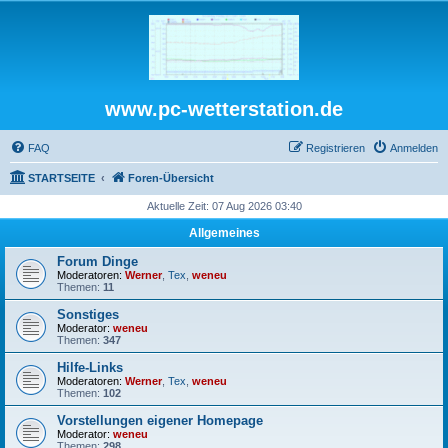
www.pc-wetterstation.de
FAQ
Registrieren
Anmelden
STARTSEITE
Foren-Übersicht
Aktuelle Zeit: 07 Aug 2026 03:40
Allgemeines
Forum Dinge
Moderatoren:
Werner
,
Tex
,
weneu
Themen:
11
Sonstiges
Moderator:
weneu
Themen:
347
Hilfe-Links
Moderatoren:
Werner
,
Tex
,
weneu
Themen:
102
Vorstellungen eigener Homepage
Moderator:
weneu
Themen:
298