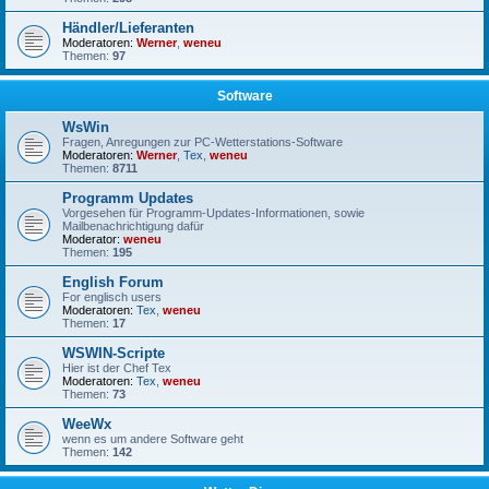
Händler/Lieferanten
Moderatoren:
Werner
,
weneu
Themen:
97
Software
WsWin
Fragen, Anregungen zur PC-Wetterstations-Software
Moderatoren:
Werner
,
Tex
,
weneu
Themen:
8711
Programm Updates
Vorgesehen für Programm-Updates-Informationen, sowie
Mailbenachrichtigung dafür
Moderator:
weneu
Themen:
195
English Forum
For englisch users
Moderatoren:
Tex
,
weneu
Themen:
17
WSWIN-Scripte
Hier ist der Chef Tex
Moderatoren:
Tex
,
weneu
Themen:
73
WeeWx
wenn es um andere Software geht
Themen:
142