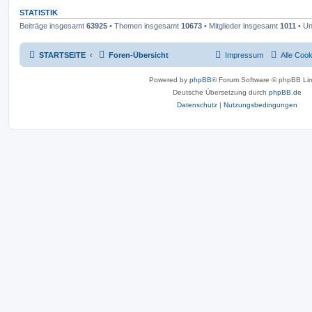
STATISTIK
Beiträge insgesamt
63925
• Themen insgesamt
10673
• Mitglieder insgesamt
1011
• Un
STARTSEITE
Foren-Übersicht
Impressum
Alle Coo
Powered by
phpBB
® Forum Software © phpBB Lim
Deutsche Übersetzung durch
phpBB.de
Datenschutz
|
Nutzungsbedingungen