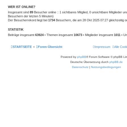
WER IST ONLINE?
Insgesamt sind
89
Besucher online :: 1 sichtbares Mitglied, 0 unsichtbare Mitglieder u
Besuchern der letzten 5 Minuten)
Der Besucherrekord liegt bei
1734
Besuchern, die am 28 Okt 2025 07:27 gleichzeitig o
STATISTIK
Beiträge insgesamt
63924
• Themen insgesamt
10673
• Mitglieder insgesamt
1011
• Un
STARTSEITE
Foren-Übersicht
Impressum
Alle Coo
Powered by
phpBB
® Forum Software © phpBB Lim
Deutsche Übersetzung durch
phpBB.de
Datenschutz
|
Nutzungsbedingungen