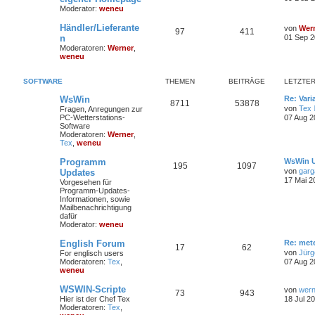
Moderator:
weneu
Händler/Lieferante
von
Wer
97
411
n
01 Sep 2
Moderatoren:
Werner
,
weneu
SOFTWARE
THEMEN
BEITRÄGE
LETZTER
WsWin
Re: Vari
8711
53878
von
Tex
Fragen, Anregungen zur
PC-Wetterstations-
07 Aug 2
Software
Moderatoren:
Werner
,
Tex
,
weneu
Programm
WsWin U
195
1097
von
garg
Updates
17 Mai 2
Vorgesehen für
Programm-Updates-
Informationen, sowie
Mailbenachrichtigung
dafür
Moderator:
weneu
English Forum
Re: met
17
62
von
Jürg
For englisch users
Moderatoren:
Tex
,
07 Aug 2
weneu
WSWIN-Scripte
von
wern
73
943
Hier ist der Chef Tex
18 Jul 2
Moderatoren:
Tex
,