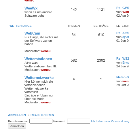
weneu
WeeWx
Re: GW3
142
1131
von
Wer
wenn es um andere
Software geht
02 Aug 2
WETTER DINGE
THEMEN
BEITRÄGE
LETZTER
WebCam
Re: Alte
84
610
von
djpat
Für Dinge, die nichts mit
der Software zu tun
01 Jun 2
haben.
Moderator:
weneu
Wetterstationen
Re: WS2
582
2302
von
Erw
Alles was
Wetterstationen betrifft.
24 Jun 2
Moderator:
weneu
Wetternetzwerke
Meteo-S
4
5
von
wen
Hier können sich die
verschiedenen
29 Okt 2
Wetternetzwerke
vorstellen.
Einträge erfolgen nur
über die Mods
Moderator:
weneu
ANMELDEN
•
REGISTRIEREN
Benutzername:
Passwort:
Ich habe mein Passwort ver