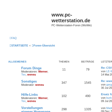
www.pc-
wetterstation.de
PC-Wetterstation-Foren (WsWin)
FAQ
STARTSEITE
Foren-Übersicht
ALLGEMEINES
THEMEN
BEITRÄGE
LETZTER
Forum Dinge
Re: CS
11
79
von
LE-W
Moderatoren:
Werner
,
Tex
,
weneu
14 Mai 2
Sonstiges
Re: www
347
1545
von
garg
Moderator:
weneu
30 Jul 2
Hilfe-Links
Ersatz 
102
490
von
burk
Moderatoren:
Werner
,
Tex
,
weneu
09 Jul 2
Vorstellungen
von
Mad
298
1335
eigener Homepage
09 Dez 2