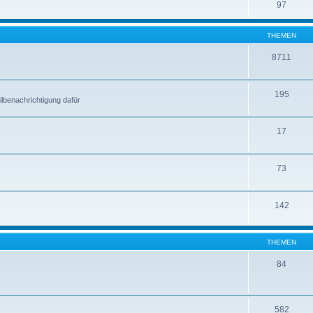
97
THEMEN
8711
195
lbenachrichtigung dafür
17
73
142
THEMEN
84
582