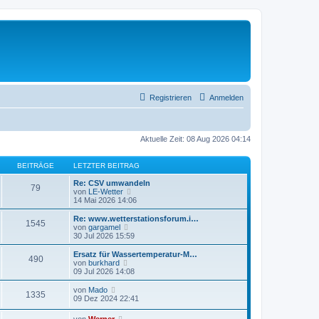
Registrieren
Anmelden
Aktuelle Zeit: 08 Aug 2026 04:14
BEITRÄGE
LETZTER BEITRAG
Re: CSV umwandeln
79
N
von
LE-Wetter
e
14 Mai 2026 14:06
u
e
Re: www.wetterstationsforum.i…
1545
s
N
von
gargamel
t
e
30 Jul 2026 15:59
e
u
r
e
Ersatz für Wassertemperatur-M…
490
B
s
N
von
burkhard
e
t
e
09 Jul 2026 14:08
i
e
u
t
r
e
N
von
Mado
r
1335
B
s
e
09 Dez 2024 22:41
a
e
t
u
g
i
e
e
N
von
Werner