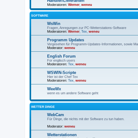
Händler/Lieferanten
Moderatoren:
Werner
,
weneu
SOFTWARE
WsWin
Fragen, Anregungen zur PC-Wetterstations-Software
Moderatoren:
Werner
,
Tex
,
weneu
Programm Updates
Vorgesehen für Programm-Updates-Informationen, sowie Mai
Moderator:
weneu
English Forum
For englisch users
Moderatoren:
Tex
,
weneu
WSWIN-Scripte
Hier ist der Chef Tex
Moderatoren:
Tex
,
weneu
WeeWx
wenn es um andere Software geht
WETTER DINGE
WebCam
Für Dinge, die nichts mit der Software zu tun haben.
Moderator:
weneu
Wetterstationen