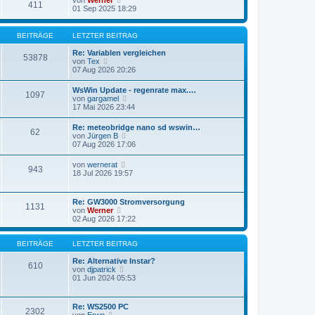
t
r
411
s
e
01 Sep 2025 18:29
r
B
t
u
a
e
e
e
g
i
r
s
BEITRÄGE
LETZTER BEITRAG
t
B
t
r
e
e
Re: Variablen vergleichen
a
i
53878
r
N
von
Tex
g
t
B
e
07 Aug 2026 20:26
r
e
u
a
i
e
g
WsWin Update - regenrate max.…
t
1097
s
N
von
gargamel
r
t
e
17 Mai 2026 23:44
a
e
u
g
r
e
Re: meteobridge nano sd wswin…
B
62
s
N
von
Jürgen B
e
t
e
07 Aug 2026 17:06
i
e
u
t
r
e
r
N
von
wernerat
B
943
s
a
e
18 Jul 2026 19:57
e
t
g
u
i
e
e
t
r
s
r
Re: GW3000 Stromversorgung
B
1131
t
a
N
von
Werner
e
e
g
e
02 Aug 2026 17:22
i
r
u
t
B
e
r
e
s
BEITRÄGE
LETZTER BEITRAG
a
i
t
g
t
e
Re: Alternative Instar?
610
r
r
N
von
djpatrick
a
B
e
01 Jun 2024 05:53
g
e
u
i
e
t
s
Re: WS2500 PC
2302
r
t
N
von
Erwo