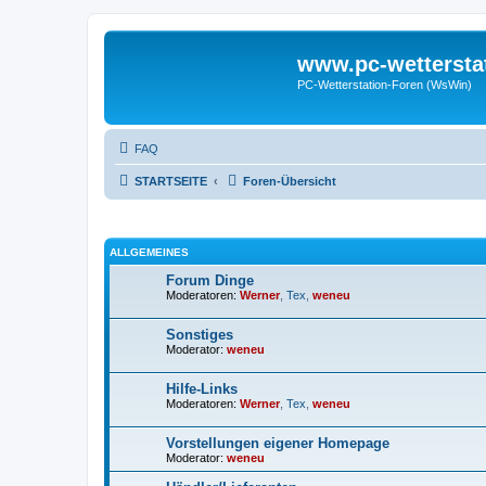
www.pc-wettersta
PC-Wetterstation-Foren (WsWin)
FAQ
STARTSEITE
Foren-Übersicht
ALLGEMEINES
Forum Dinge
Moderatoren:
Werner
,
Tex
,
weneu
Sonstiges
Moderator:
weneu
Hilfe-Links
Moderatoren:
Werner
,
Tex
,
weneu
Vorstellungen eigener Homepage
Moderator:
weneu