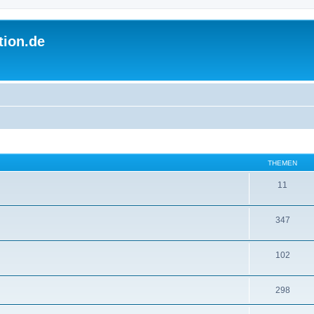
tion.de
THEMEN
11
347
102
298