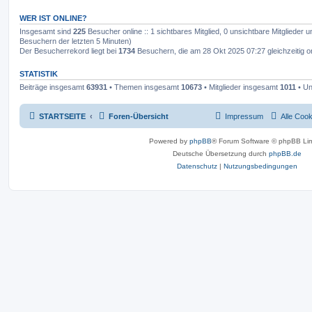
WER IST ONLINE?
Insgesamt sind
225
Besucher online :: 1 sichtbares Mitglied, 0 unsichtbare Mitglieder
Besuchern der letzten 5 Minuten)
Der Besucherrekord liegt bei
1734
Besuchern, die am 28 Okt 2025 07:27 gleichzeitig o
STATISTIK
Beiträge insgesamt
63931
• Themen insgesamt
10673
• Mitglieder insgesamt
1011
• Un
STARTSEITE
Foren-Übersicht
Impressum
Alle Coo
Powered by
phpBB
® Forum Software © phpBB Lim
Deutsche Übersetzung durch
phpBB.de
Datenschutz
|
Nutzungsbedingungen