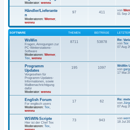
Moderator:
weneu
Händler/Lieferante
von
Wer
97
411
01 Sep 2
n
Moderatoren:
Werner
,
weneu
SOFTWARE
THEMEN
BEITRÄGE
LETZTER
WsWin
Re: Vari
8711
53878
von
Tex
Fragen, Anregungen zur
07 Aug 2
PC-Wetterstations-
Software
Moderatoren:
Werner
,
Tex
,
weneu
Programm
WsWin U
195
1097
von
garg
Updates
17 Mai 2
Vorgesehen für
Programm-Updates-
Informationen, sowie
Mailbenachrichtigung
dafür
Moderator:
weneu
English Forum
Re: met
17
62
von
Jürg
For englisch users
07 Aug 2
Moderatoren:
Tex
,
weneu
WSWIN-Scripte
von
wern
73
943
18 Jul 2
Hier ist der Chef Tex
Moderatoren:
Tex
,
weneu