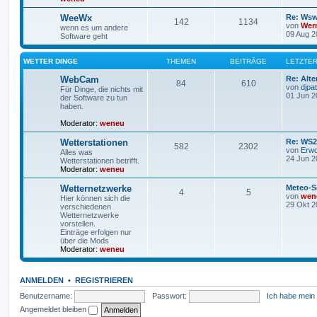
WeeWx
Re: Wsw
142
1134
von
Wer
wenn es um andere
09 Aug 2
Software geht
WETTER DINGE
THEMEN
BEITRÄGE
LETZTER
WebCam
Re: Alte
84
610
von
djpat
Für Dinge, die nichts mit
01 Jun 2
der Software zu tun
haben.
Moderator:
weneu
Wetterstationen
Re: WS2
582
2302
von
Erw
Alles was
24 Jun 2
Wetterstationen betrifft.
Moderator:
weneu
Wetternetzwerke
Meteo-S
4
5
von
wen
Hier können sich die
29 Okt 2
verschiedenen
Wetternetzwerke
vorstellen.
Einträge erfolgen nur
über die Mods
Moderator:
weneu
ANMELDEN
•
REGISTRIEREN
Benutzername:
Passwort:
Ich habe mein
Angemeldet bleiben