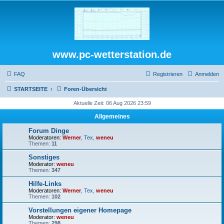
www.pc-wetterstation.de
FAQ
Registrieren
Anmelden
STARTSEITE
Foren-Übersicht
Aktuelle Zeit: 06 Aug 2026 23:59
Allgemeines
Forum Dinge
Moderatoren:
Werner
,
Tex
,
weneu
Themen:
11
Sonstiges
Moderator:
weneu
Themen:
347
Hilfe-Links
Moderatoren:
Werner
,
Tex
,
weneu
Themen:
102
Vorstellungen eigener Homepage
Moderator:
weneu
Themen:
298