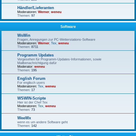
Händler/Lieferanten
Moderatoren:
Werner
,
weneu
Themen:
97
Software
WsWin
Fragen, Anregungen zur PC-Wetterstations-Software
Moderatoren:
Werner
,
Tex
,
weneu
Themen:
8711
Programm Updates
Vorgesehen für Programm-Updates-Informationen, sowie
Mailbenachrichtigung dafür
Moderator:
weneu
Themen:
195
English Forum
For englisch users
Moderatoren:
Tex
,
weneu
Themen:
17
WSWIN-Scripte
Hier ist der Chef Tex
Moderatoren:
Tex
,
weneu
Themen:
73
WeeWx
wenn es um andere Software geht
Themen:
142