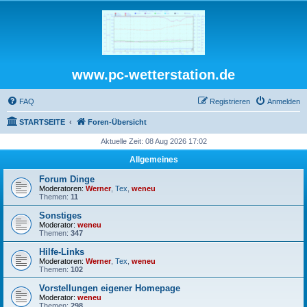
www.pc-wetterstation.de
FAQ
Registrieren
Anmelden
STARTSEITE
Foren-Übersicht
Aktuelle Zeit: 08 Aug 2026 17:02
Allgemeines
Forum Dinge
Moderatoren:
Werner
,
Tex
,
weneu
Themen:
11
Sonstiges
Moderator:
weneu
Themen:
347
Hilfe-Links
Moderatoren:
Werner
,
Tex
,
weneu
Themen:
102
Vorstellungen eigener Homepage
Moderator:
weneu
Themen:
298