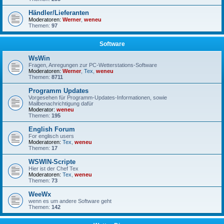
Händler/Lieferanten
Moderatoren:
Werner
,
weneu
Themen:
97
Software
WsWin
Fragen, Anregungen zur PC-Wetterstations-Software
Moderatoren:
Werner
,
Tex
,
weneu
Themen:
8711
Programm Updates
Vorgesehen für Programm-Updates-Informationen, sowie
Mailbenachrichtigung dafür
Moderator:
weneu
Themen:
195
English Forum
For englisch users
Moderatoren:
Tex
,
weneu
Themen:
17
WSWIN-Scripte
Hier ist der Chef Tex
Moderatoren:
Tex
,
weneu
Themen:
73
WeeWx
wenn es um andere Software geht
Themen:
142