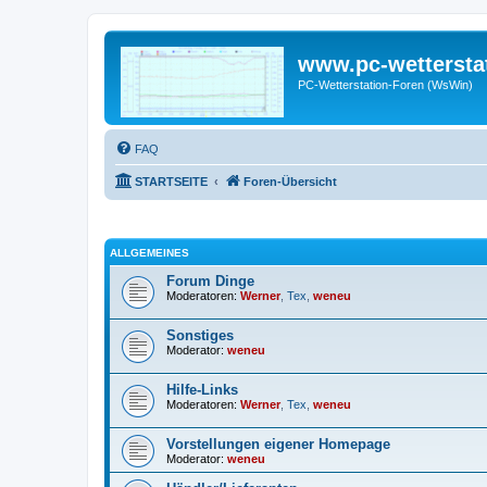
www.pc-wettersta
PC-Wetterstation-Foren (WsWin)
FAQ
STARTSEITE
Foren-Übersicht
ALLGEMEINES
Forum Dinge
Moderatoren:
Werner
,
Tex
,
weneu
Sonstiges
Moderator:
weneu
Hilfe-Links
Moderatoren:
Werner
,
Tex
,
weneu
Vorstellungen eigener Homepage
Moderator:
weneu