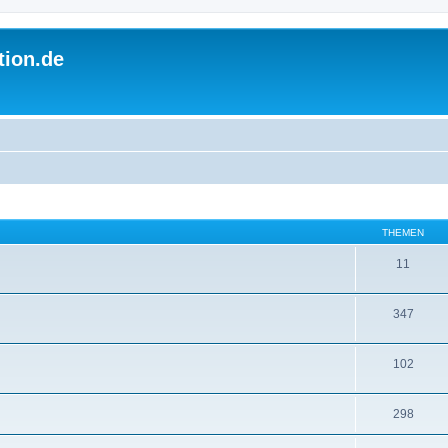
tion.de
THEMEN
11
347
102
298