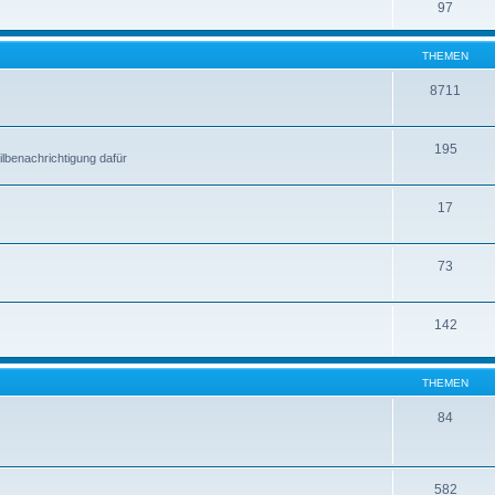
97
THEMEN
8711
195
lbenachrichtigung dafür
17
73
142
THEMEN
84
582