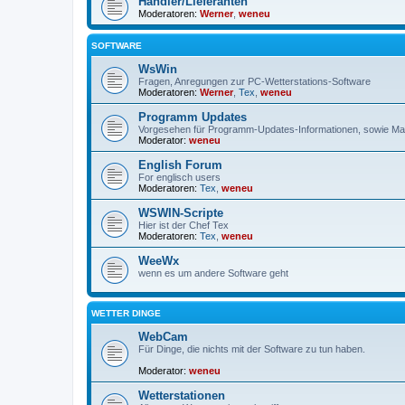
Händler/Lieferanten
Moderatoren:
Werner
,
weneu
SOFTWARE
WsWin
Fragen, Anregungen zur PC-Wetterstations-Software
Moderatoren:
Werner
,
Tex
,
weneu
Programm Updates
Vorgesehen für Programm-Updates-Informationen, sowie Mai
Moderator:
weneu
English Forum
For englisch users
Moderatoren:
Tex
,
weneu
WSWIN-Scripte
Hier ist der Chef Tex
Moderatoren:
Tex
,
weneu
WeeWx
wenn es um andere Software geht
WETTER DINGE
WebCam
Für Dinge, die nichts mit der Software zu tun haben.
Moderator:
weneu
Wetterstationen