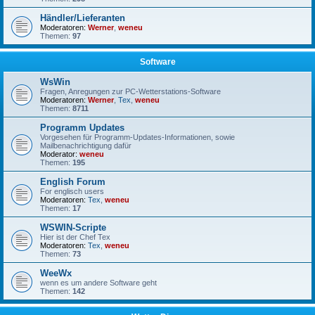
Händler/Lieferanten
Moderatoren:
Werner
,
weneu
Themen:
97
Software
WsWin
Fragen, Anregungen zur PC-Wetterstations-Software
Moderatoren:
Werner
,
Tex
,
weneu
Themen:
8711
Programm Updates
Vorgesehen für Programm-Updates-Informationen, sowie
Mailbenachrichtigung dafür
Moderator:
weneu
Themen:
195
English Forum
For englisch users
Moderatoren:
Tex
,
weneu
Themen:
17
WSWIN-Scripte
Hier ist der Chef Tex
Moderatoren:
Tex
,
weneu
Themen:
73
WeeWx
wenn es um andere Software geht
Themen:
142