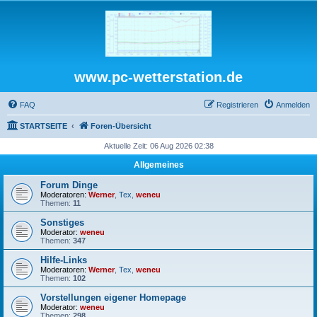
www.pc-wetterstation.de
FAQ
Registrieren
Anmelden
STARTSEITE
Foren-Übersicht
Aktuelle Zeit: 06 Aug 2026 02:38
Allgemeines
Forum Dinge
Moderatoren:
Werner
,
Tex
,
weneu
Themen:
11
Sonstiges
Moderator:
weneu
Themen:
347
Hilfe-Links
Moderatoren:
Werner
,
Tex
,
weneu
Themen:
102
Vorstellungen eigener Homepage
Moderator:
weneu
Themen:
298