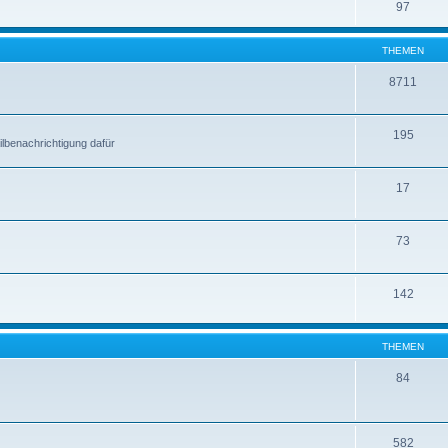
97
THEMEN
8711
195
lbenachrichtigung dafür
17
73
142
THEMEN
84
582