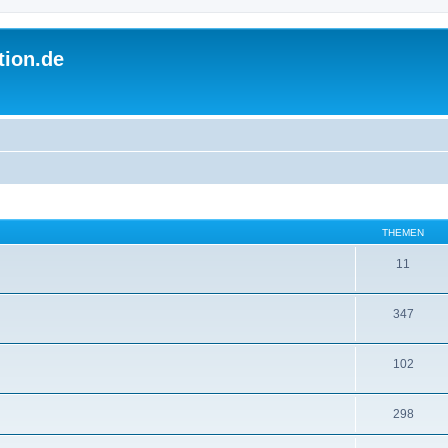
tion.de
THEMEN
11
347
102
298