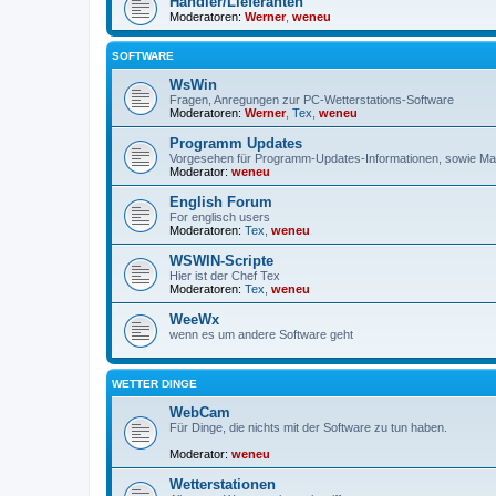
Händler/Lieferanten
Moderatoren:
Werner
,
weneu
SOFTWARE
WsWin
Fragen, Anregungen zur PC-Wetterstations-Software
Moderatoren:
Werner
,
Tex
,
weneu
Programm Updates
Vorgesehen für Programm-Updates-Informationen, sowie Mai
Moderator:
weneu
English Forum
For englisch users
Moderatoren:
Tex
,
weneu
WSWIN-Scripte
Hier ist der Chef Tex
Moderatoren:
Tex
,
weneu
WeeWx
wenn es um andere Software geht
WETTER DINGE
WebCam
Für Dinge, die nichts mit der Software zu tun haben.
Moderator:
weneu
Wetterstationen