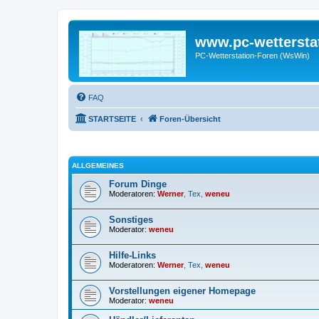
www.pc-wettersta
PC-Wetterstation-Foren (WsWin)
FAQ
STARTSEITE
Foren-Übersicht
ALLGEMEINES
Forum Dinge
Moderatoren:
Werner
,
Tex
,
weneu
Sonstiges
Moderator:
weneu
Hilfe-Links
Moderatoren:
Werner
,
Tex
,
weneu
Vorstellungen eigener Homepage
Moderator:
weneu