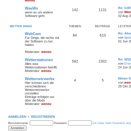
weneu
WeeWx
Re: GW3
142
1131
von
Wer
wenn es um andere
Software geht
02 Aug 2
WETTER DINGE
THEMEN
BEITRÄGE
LETZTER
WebCam
Re: Alte
84
610
von
djpat
Für Dinge, die nichts mit
der Software zu tun
01 Jun 2
haben.
Moderator:
weneu
Wetterstationen
Re: WS2
582
2302
von
Erw
Alles was
Wetterstationen betrifft.
24 Jun 2
Moderator:
weneu
Wetternetzwerke
Meteo-S
4
5
von
wen
Hier können sich die
verschiedenen
29 Okt 2
Wetternetzwerke
vorstellen.
Einträge erfolgen nur
über die Mods
Moderator:
weneu
ANMELDEN
•
REGISTRIEREN
Benutzername:
Passwort:
Ich habe mein Passwort ver