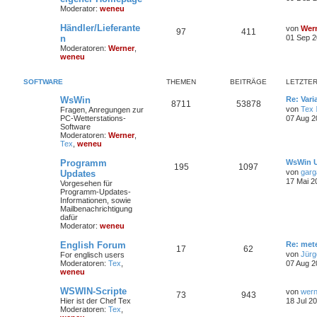
Moderator:
weneu
Händler/Lieferante
von
Wer
97
411
n
01 Sep 2
Moderatoren:
Werner
,
weneu
SOFTWARE
THEMEN
BEITRÄGE
LETZTER
WsWin
Re: Vari
8711
53878
von
Tex
Fragen, Anregungen zur
PC-Wetterstations-
07 Aug 2
Software
Moderatoren:
Werner
,
Tex
,
weneu
Programm
WsWin U
195
1097
von
garg
Updates
17 Mai 2
Vorgesehen für
Programm-Updates-
Informationen, sowie
Mailbenachrichtigung
dafür
Moderator:
weneu
English Forum
Re: met
17
62
von
Jürg
For englisch users
Moderatoren:
Tex
,
07 Aug 2
weneu
WSWIN-Scripte
von
wern
73
943
Hier ist der Chef Tex
18 Jul 2
Moderatoren:
Tex
,