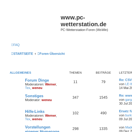
www.pc-
wetterstation.de
PC-Wetterstation-Foren (WsWin)
FAQ
STARTSEITE
Foren-Übersicht
ALLGEMEINES
THEMEN
BEITRÄGE
LETZTER
Forum Dinge
Re: CS
11
79
von
LE-W
Moderatoren:
Werner
,
Tex
,
weneu
14 Mai 2
Sonstiges
Re: www
347
1545
von
garg
Moderator:
weneu
30 Jul 2
Hilfe-Links
Ersatz 
102
490
von
burk
Moderatoren:
Werner
,
Tex
,
weneu
09 Jul 2
Vorstellungen
von
Mad
298
1335
eigener Homepage
09 Dez 2