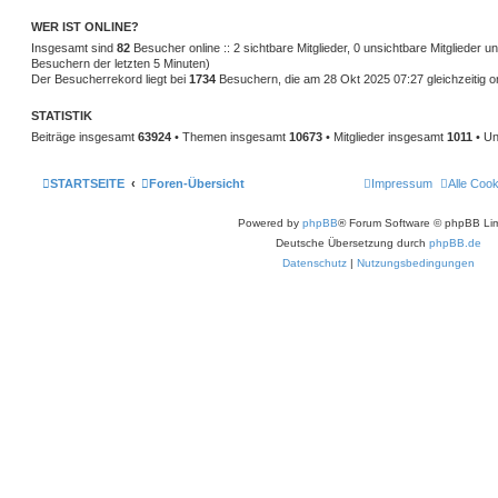
WER IST ONLINE?
Insgesamt sind
82
Besucher online :: 2 sichtbare Mitglieder, 0 unsichtbare Mitglieder 
Besuchern der letzten 5 Minuten)
Der Besucherrekord liegt bei
1734
Besuchern, die am 28 Okt 2025 07:27 gleichzeitig o
STATISTIK
Beiträge insgesamt
63924
• Themen insgesamt
10673
• Mitglieder insgesamt
1011
• Un
STARTSEITE
Foren-Übersicht
Impressum
Alle Coo
Powered by
phpBB
® Forum Software © phpBB Lim
Deutsche Übersetzung durch
phpBB.de
Datenschutz
|
Nutzungsbedingungen