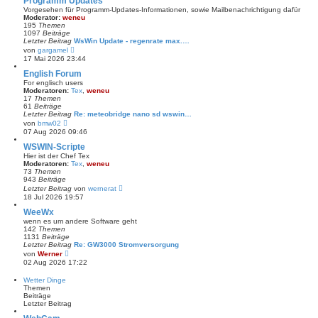
Programm Updates
s
Vorgesehen für Programm-Updates-Informationen, sowie Mailbenachrichtigung dafür
t
Moderator:
weneu
e
195
Themen
r
1097
Beiträge
B
Letzter Beitrag
WsWin Update - regenrate max.…
e
N
von
gargamel
i
e
17 Mai 2026 23:44
t
u
r
e
English Forum
a
s
For englisch users
g
t
Moderatoren:
Tex
,
weneu
e
17
Themen
r
61
Beiträge
B
Letzter Beitrag
Re: meteobridge nano sd wswin…
e
N
von
bmw02
i
e
07 Aug 2026 09:46
t
u
r
e
WSWIN-Scripte
a
s
Hier ist der Chef Tex
g
t
Moderatoren:
Tex
,
weneu
e
73
Themen
r
943
Beiträge
B
N
Letzter Beitrag
von
wernerat
e
e
18 Jul 2026 19:57
i
u
t
e
WeeWx
r
s
wenn es um andere Software geht
a
t
142
Themen
g
e
1131
Beiträge
r
Letzter Beitrag
Re: GW3000 Stromversorgung
B
N
von
Werner
e
e
02 Aug 2026 17:22
i
u
t
e
Wetter Dinge
r
s
Themen
a
t
Beiträge
g
e
Letzter Beitrag
r
B