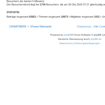
g
Besuchern der letzten 5 Minuten)
Der Besucherrekord liegt bei
1734
Besuchern, die am 28 Okt 2025 07:27 gleichzeitig o
STATISTIK
Beiträge insgesamt
63921
• Themen insgesamt
10673
• Mitglieder insgesamt
1011
• Un
STARTSEITE
Foren-Übersicht
Impressum
Alle Coo
Powered by
phpBB
® Forum Software © phpBB Lim
Deutsche Übersetzung durch
phpBB.de
Datenschutz
|
Nutzungsbedingungen