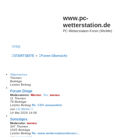
www.pc-
wetterstation.de
PC-Wetterstation-Foren (WsWin)
FAQ
STARTSEITE
Foren-Übersicht
Allgemeines
Themen
Beiträge
Letzter Beitrag
Forum Dinge
Moderatoren:
Werner
,
Tex
,
weneu
11
Themen
79
Beiträge
Letzter Beitrag
Re: CSV umwandeln
N
von
LE-Wetter
e
14 Mai 2026 14:06
u
e
Sonstiges
s
Moderator:
weneu
t
347
Themen
e
1545
Beiträge
r
Letzter Beitrag
Re: www.wetterstationsforum.i…
B
N