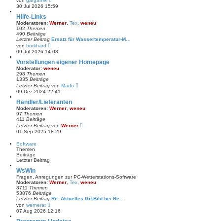
von
gargamel
e
e
30 Jul 2026 15:59
i
u
t
e
Hilfe-Links
r
s
Moderatoren:
Werner
,
Tex
,
weneu
a
t
102
Themen
g
e
490
Beiträge
r
Letzter Beitrag
Ersatz für Wassertemperatur-M…
B
N
von
burkhard
e
e
09 Jul 2026 14:08
i
u
t
e
Vorstellungen eigener Homepage
r
s
Moderator:
weneu
a
t
298
Themen
g
e
1335
Beiträge
r
N
Letzter Beitrag
von
Mado
B
e
09 Dez 2024 22:41
e
u
i
e
Händler/Lieferanten
t
s
Moderatoren:
Werner
,
weneu
r
t
97
Themen
a
e
411
Beiträge
g
r
N
Letzter Beitrag
von
Werner
B
e
01 Sep 2025 18:29
e
u
i
e
Software
t
s
Themen
r
t
Beiträge
a
e
Letzter Beitrag
g
r
B
WsWin
e
Fragen, Anregungen zur PC-Wetterstations-Software
i
Moderatoren:
Werner
,
Tex
,
weneu
t
8711
Themen
r
53876
Beiträge
a
Letzter Beitrag
Re: Aktuelles Gif-Bild bei Re…
g
N
von
wernerat
e
07 Aug 2026 12:16
u
e