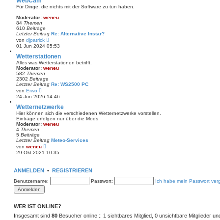
WebCam
e
Für Dinge, die nichts mit der Software zu tun haben.
i
t
Moderator:
weneu
r
84
Themen
a
610
Beiträge
g
Letzter Beitrag
Re: Alternative Instar?
N
von
djpatrick
e
01 Jun 2024 05:53
u
e
Wetterstationen
s
Alles was Wetterstationen betrifft.
t
Moderator:
weneu
e
582
Themen
r
2302
Beiträge
B
Letzter Beitrag
Re: WS2500 PC
e
N
von
Erwo
i
e
24 Jun 2026 14:46
t
u
r
e
Wetternetzwerke
a
s
Hier können sich die verschiedenen Wetternetzwerke vorstellen.
g
t
Einträge erfolgen nur über die Mods
e
Moderator:
weneu
r
4
Themen
B
5
Beiträge
e
Letzter Beitrag
Meteo-Services
i
N
von
weneu
t
e
29 Okt 2021 10:35
r
u
a
e
g
s
ANMELDEN
•
REGISTRIEREN
t
e
Benutzername:
Passwort:
Ich habe mein Passwort ver
r
B
e
i
t
WER IST ONLINE?
r
Insgesamt sind
a
80
Besucher online :: 1 sichtbares Mitglied, 0 unsichtbare Mitglieder u