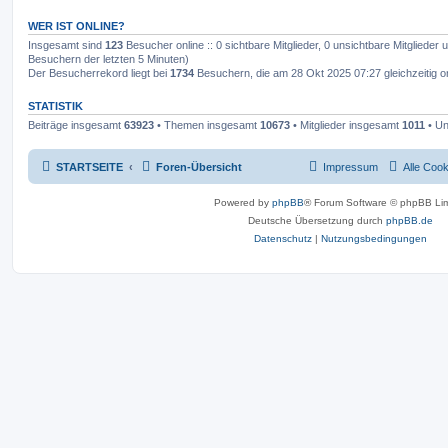
WER IST ONLINE?
Insgesamt sind
123
Besucher online :: 0 sichtbare Mitglieder, 0 unsichtbare Mitglieder
Besuchern der letzten 5 Minuten)
Der Besucherrekord liegt bei
1734
Besuchern, die am 28 Okt 2025 07:27 gleichzeitig o
STATISTIK
Beiträge insgesamt
63923
• Themen insgesamt
10673
• Mitglieder insgesamt
1011
• Un
STARTSEITE
Foren-Übersicht
Impressum
Alle Coo
Powered by
phpBB
® Forum Software © phpBB Lim
Deutsche Übersetzung durch
phpBB.de
Datenschutz
|
Nutzungsbedingungen