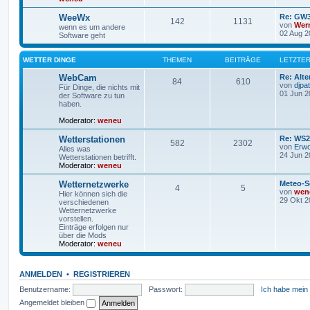
WeeWx
Re: GW3
142
1131
von
Wer
wenn es um andere
02 Aug 2
Software geht
WETTER DINGE
THEMEN
BEITRÄGE
LETZTER
WebCam
Re: Alte
84
610
von
djpat
Für Dinge, die nichts mit
01 Jun 2
der Software zu tun
haben.
Moderator:
weneu
Wetterstationen
Re: WS2
582
2302
von
Erw
Alles was
24 Jun 2
Wetterstationen betrifft.
Moderator:
weneu
Wetternetzwerke
Meteo-S
4
5
von
wen
Hier können sich die
29 Okt 2
verschiedenen
Wetternetzwerke
vorstellen.
Einträge erfolgen nur
über die Mods
Moderator:
weneu
ANMELDEN
•
REGISTRIEREN
Benutzername:
Passwort:
Ich habe mein
Angemeldet bleiben