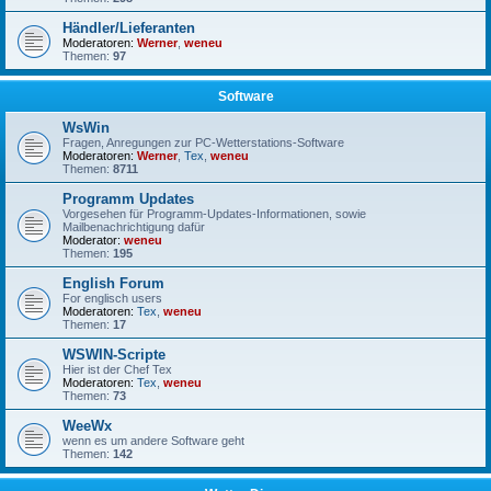
Händler/Lieferanten
Moderatoren:
Werner
,
weneu
Themen:
97
Software
WsWin
Fragen, Anregungen zur PC-Wetterstations-Software
Moderatoren:
Werner
,
Tex
,
weneu
Themen:
8711
Programm Updates
Vorgesehen für Programm-Updates-Informationen, sowie
Mailbenachrichtigung dafür
Moderator:
weneu
Themen:
195
English Forum
For englisch users
Moderatoren:
Tex
,
weneu
Themen:
17
WSWIN-Scripte
Hier ist der Chef Tex
Moderatoren:
Tex
,
weneu
Themen:
73
WeeWx
wenn es um andere Software geht
Themen:
142