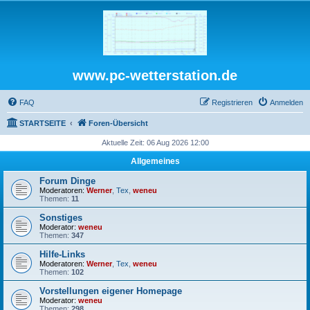
www.pc-wetterstation.de
FAQ
Registrieren
Anmelden
STARTSEITE
Foren-Übersicht
Aktuelle Zeit: 06 Aug 2026 12:00
Allgemeines
Forum Dinge
Moderatoren:
Werner
,
Tex
,
weneu
Themen:
11
Sonstiges
Moderator:
weneu
Themen:
347
Hilfe-Links
Moderatoren:
Werner
,
Tex
,
weneu
Themen:
102
Vorstellungen eigener Homepage
Moderator:
weneu
Themen:
298