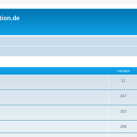
tion.de
THEMEN
11
347
102
298