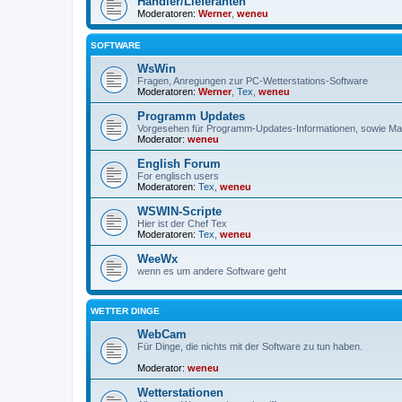
Händler/Lieferanten
Moderatoren:
Werner
,
weneu
SOFTWARE
WsWin
Fragen, Anregungen zur PC-Wetterstations-Software
Moderatoren:
Werner
,
Tex
,
weneu
Programm Updates
Vorgesehen für Programm-Updates-Informationen, sowie Mai
Moderator:
weneu
English Forum
For englisch users
Moderatoren:
Tex
,
weneu
WSWIN-Scripte
Hier ist der Chef Tex
Moderatoren:
Tex
,
weneu
WeeWx
wenn es um andere Software geht
WETTER DINGE
WebCam
Für Dinge, die nichts mit der Software zu tun haben.
Moderator:
weneu
Wetterstationen