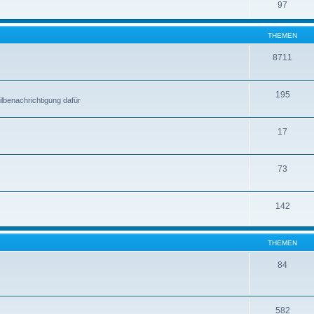
97
THEMEN
8711
195
lbenachrichtigung dafür
17
73
142
THEMEN
84
582