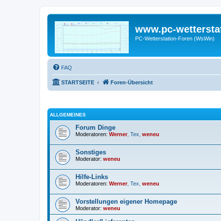
www.pc-wettersta
PC-Wetterstation-Foren (WsWin)
FAQ
STARTSEITE
Foren-Übersicht
ALLGEMEINES
Forum Dinge
Moderatoren:
Werner
,
Tex
,
weneu
Sonstiges
Moderator:
weneu
Hilfe-Links
Moderatoren:
Werner
,
Tex
,
weneu
Vorstellungen eigener Homepage
Moderator:
weneu