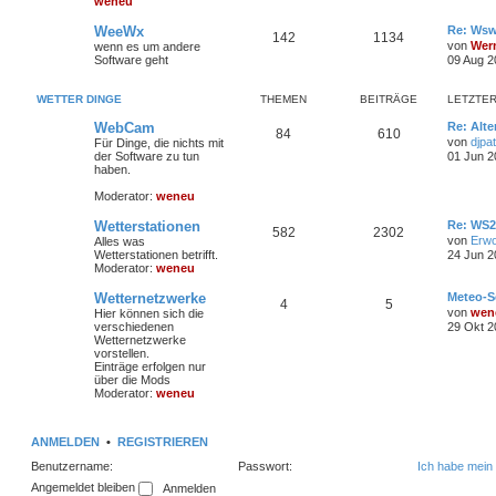
weneu
WeeWx
Re: Wsw
142
1134
von
Wer
wenn es um andere
Software geht
09 Aug 2
WETTER DINGE
THEMEN
BEITRÄGE
LETZTER
WebCam
Re: Alte
84
610
von
djpat
Für Dinge, die nichts mit
der Software zu tun
01 Jun 2
haben.
Moderator:
weneu
Wetterstationen
Re: WS2
582
2302
von
Erw
Alles was
Wetterstationen betrifft.
24 Jun 2
Moderator:
weneu
Wetternetzwerke
Meteo-S
4
5
von
wen
Hier können sich die
verschiedenen
29 Okt 2
Wetternetzwerke
vorstellen.
Einträge erfolgen nur
über die Mods
Moderator:
weneu
ANMELDEN
•
REGISTRIEREN
Benutzername:
Passwort:
Ich habe mein
Angemeldet bleiben