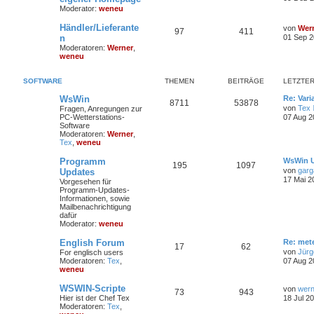
Moderator:
weneu
Händler/Lieferante
von
Wer
97
411
n
01 Sep 2
Moderatoren:
Werner
,
weneu
SOFTWARE
THEMEN
BEITRÄGE
LETZTER
WsWin
Re: Vari
8711
53878
von
Tex
Fragen, Anregungen zur
PC-Wetterstations-
07 Aug 2
Software
Moderatoren:
Werner
,
Tex
,
weneu
Programm
WsWin U
195
1097
von
garg
Updates
17 Mai 2
Vorgesehen für
Programm-Updates-
Informationen, sowie
Mailbenachrichtigung
dafür
Moderator:
weneu
English Forum
Re: met
17
62
von
Jürg
For englisch users
Moderatoren:
Tex
,
07 Aug 2
weneu
WSWIN-Scripte
von
wern
73
943
Hier ist der Chef Tex
18 Jul 2
Moderatoren:
Tex
,