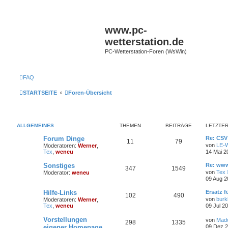
www.pc-
wetterstation.de
PC-Wetterstation-Foren (WsWin)
FAQ
STARTSEITE
Foren-Übersicht
ALLGEMEINES
THEMEN
BEITRÄGE
LETZTER
Forum Dinge
Re: CS
11
79
von
LE-W
Moderatoren:
Werner
,
Tex
,
weneu
14 Mai 2
Sonstiges
Re: www
347
1549
von
Tex
Moderator:
weneu
09 Aug 2
Hilfe-Links
Ersatz 
102
490
von
burk
Moderatoren:
Werner
,
Tex
,
weneu
09 Jul 2
Vorstellungen
von
Mad
298
1335
eigener Homepage
09 Dez 2