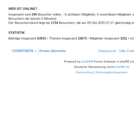
WER IST ONLINE?
Insgesamt sind
194
Besucher online :: 0 sichtbare Mitglieder, 0 unsichtbare Mitglieder
Besuchern der letzten 5 Minuten)
Der Besucherrekord liegt bei
1734
Besuchern, die am 28 Okt 2025 07:27 gleichzeitig o
STATISTIK
Beiträge insgesamt
63931
• Themen insgesamt
10673
• Mitglieder insgesamt
1011
• Un
STARTSEITE
Foren-Übersicht
Impressum
Alle Coo
Powered by
phpBB
® Forum Software © phpBB Lim
Deutsche Übersetzung durch
phpBB.de
Datenschutz
|
Nutzungsbedingungen