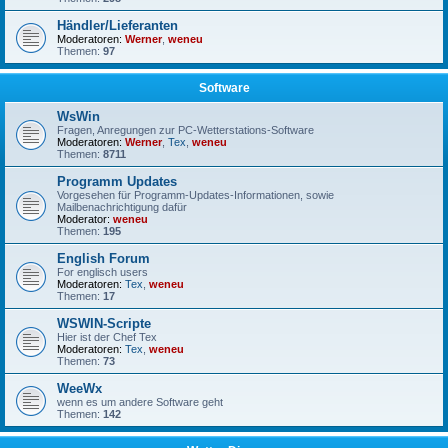
Händler/Lieferanten
Moderatoren:
Werner
,
weneu
Themen:
97
Software
WsWin
Fragen, Anregungen zur PC-Wetterstations-Software
Moderatoren:
Werner
,
Tex
,
weneu
Themen:
8711
Programm Updates
Vorgesehen für Programm-Updates-Informationen, sowie
Mailbenachrichtigung dafür
Moderator:
weneu
Themen:
195
English Forum
For englisch users
Moderatoren:
Tex
,
weneu
Themen:
17
WSWIN-Scripte
Hier ist der Chef Tex
Moderatoren:
Tex
,
weneu
Themen:
73
WeeWx
wenn es um andere Software geht
Themen:
142