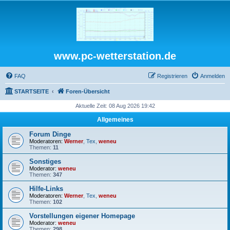
www.pc-wetterstation.de
FAQ
Registrieren
Anmelden
STARTSEITE
Foren-Übersicht
Aktuelle Zeit: 08 Aug 2026 19:42
Allgemeines
Forum Dinge
Moderatoren:
Werner
,
Tex
,
weneu
Themen:
11
Sonstiges
Moderator:
weneu
Themen:
347
Hilfe-Links
Moderatoren:
Werner
,
Tex
,
weneu
Themen:
102
Vorstellungen eigener Homepage
Moderator:
weneu
Themen:
298