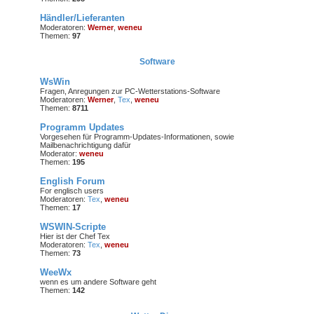
Händler/Lieferanten
Moderatoren:
Werner
,
weneu
Themen:
97
Software
WsWin
Fragen, Anregungen zur PC-Wetterstations-Software
Moderatoren:
Werner
,
Tex
,
weneu
Themen:
8711
Programm Updates
Vorgesehen für Programm-Updates-Informationen, sowie
Mailbenachrichtigung dafür
Moderator:
weneu
Themen:
195
English Forum
For englisch users
Moderatoren:
Tex
,
weneu
Themen:
17
WSWIN-Scripte
Hier ist der Chef Tex
Moderatoren:
Tex
,
weneu
Themen:
73
WeeWx
wenn es um andere Software geht
Themen:
142