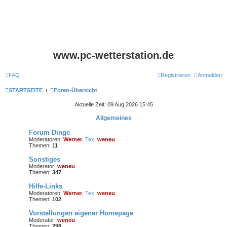
www.pc-wetterstation.de
FAQ
Registrieren
Anmelden
STARTSEITE
Foren-Übersicht
Aktuelle Zeit: 09 Aug 2026 15:45
Allgemeines
Forum Dinge
Moderatoren:
Werner
,
Tex
,
weneu
Themen:
11
Sonstiges
Moderator:
weneu
Themen:
347
Hilfe-Links
Moderatoren:
Werner
,
Tex
,
weneu
Themen:
102
Vorstellungen eigener Homepage
Moderator:
weneu
Themen:
298