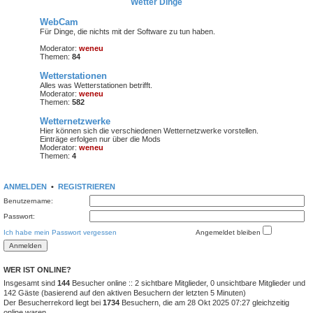
Wetter Dinge
WebCam
Für Dinge, die nichts mit der Software zu tun haben.
Moderator:
weneu
Themen:
84
Wetterstationen
Alles was Wetterstationen betrifft.
Moderator:
weneu
Themen:
582
Wetternetzwerke
Hier können sich die verschiedenen Wetternetzwerke vorstellen.
Einträge erfolgen nur über die Mods
Moderator:
weneu
Themen:
4
ANMELDEN
•
REGISTRIEREN
Benutzername:
Passwort:
Ich habe mein Passwort vergessen
Angemeldet bleiben
WER IST ONLINE?
Insgesamt sind
144
Besucher online :: 2 sichtbare Mitglieder, 0 unsichtbare Mitglieder und
142 Gäste (basierend auf den aktiven Besuchern der letzten 5 Minuten)
Der Besucherrekord liegt bei
1734
Besuchern, die am 28 Okt 2025 07:27 gleichzeitig
online waren.