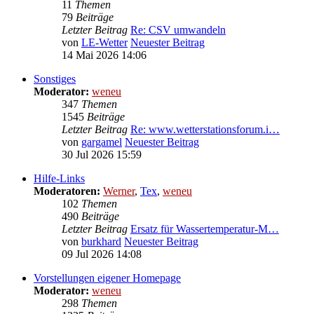
11
Themen
79
Beiträge
Letzter Beitrag
Re: CSV umwandeln
von
LE-Wetter
Neuester Beitrag
14 Mai 2026 14:06
Sonstiges
Moderator:
weneu
347
Themen
1545
Beiträge
Letzter Beitrag
Re: www.wetterstationsforum.i…
von
gargamel
Neuester Beitrag
30 Jul 2026 15:59
Hilfe-Links
Moderatoren:
Werner
,
Tex
,
weneu
102
Themen
490
Beiträge
Letzter Beitrag
Ersatz für Wassertemperatur-M…
von
burkhard
Neuester Beitrag
09 Jul 2026 14:08
Vorstellungen eigener Homepage
Moderator:
weneu
298
Themen