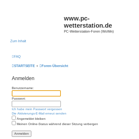
www.pc-
wetterstation.de
PC-Wetterstation-Foren (WsWin)
Zum Inhalt
FAQ
STARTSEITE
Foren-Übersicht
Anmelden
Benutzername:
Passwort:
Ich habe mein Passwort vergessen
Die Aktivierungs-E-Mail erneut senden
Angemeldet bleiben
Meinen Online-Status während dieser Sitzung verbergen