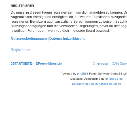
REGISTRIEREN
Du musst in diesem Forum registriert sein, um dich anmelden zu können. Di
Augenblicken erledigt und ermöglicht dir, auf weitere Funktionen zuzugreif
registrierten Benutzern auch zusätzliche Berechtigungen zuweisen. Beachte
Nutzungsbedingungen und die verwandten Regelungen, bevor du dich registr
jeweiligen Forenregeln, wenn du dich in diesem Board bewegst.
Nutzungsbedingungen
|
Datenschutzerklärung
Registrieren
STARTSEITE
Foren-Übersicht
Impressum
Alle Coo
Powered by
phpBB
® Forum Software © phpBB Lim
Deutsche Übersetzung durch
phpBB.de
Datenschutz
|
Nutzungsbedingungen