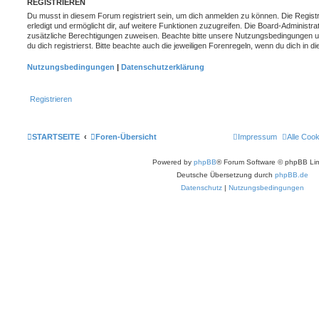
REGISTRIEREN
Du musst in diesem Forum registriert sein, um dich anmelden zu können. Die Registr
erledigt und ermöglicht dir, auf weitere Funktionen zuzugreifen. Die Board-Administra
zusätzliche Berechtigungen zuweisen. Beachte bitte unsere Nutzungsbedingungen 
du dich registrierst. Bitte beachte auch die jeweiligen Forenregeln, wenn du dich in
Nutzungsbedingungen
|
Datenschutzerklärung
Registrieren
STARTSEITE
Foren-Übersicht
Impressum
Alle Coo
Powered by
phpBB
® Forum Software © phpBB Lim
Deutsche Übersetzung durch
phpBB.de
Datenschutz
|
Nutzungsbedingungen