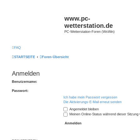
www.pc-
wetterstation.de
PC-Wetterstation-Foren (WsWin)
FAQ
STARTSEITE
Foren-Übersicht
Anmelden
Benutzername:
Passwort:
Ich habe mein Passwort vergessen
Die Aktivierungs-E-Mail erneut senden
Angemeldet bleiben
Meinen Online-Status während dieser Sitzung