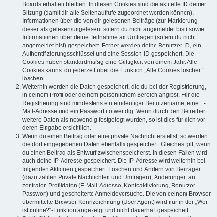
Boards erhalten bleiben. In diesen Cookies sind die aktuelle ID deiner
Sitzung (damit dir alle Seitenaufrufe zugeordnet werden können),
Informationen über die von dir gelesenen Beiträge (zur Markierung
dieser als gelesen/ungelesen; sofern du nicht angemeldet bist) sowie
Informationen über deine Teilnahme an Umfragen (sofern du nicht
angemeldet bist) gespeichert. Ferner werden deine Benutzer-ID, ein
Authentifizierungsschlüssel und eine Session-ID gespeichert. Die
Cookies haben standardmäßig eine Gültigkeit von einem Jahr. Alle
Cookies kannst du jederzeit über die Funktion „Alle Cookies löschen“
löschen.
Weiterhin werden die Daten gespeichert, die du bei der Registrierung,
in deinem Profil oder deinem persönlichem Bereich angibst. Für die
Registrierung sind mindestens ein eindeutiger Benutzername, eine E-
Mail-Adresse und ein Passwort notwendig. Wenn durch den Betreiber
weitere Daten als notwendig festgelegt wurden, so ist dies für dich vor
deren Eingabe ersichtlich.
Wenn du einen Beitrag oder eine private Nachricht erstellst, so werden
die dort eingegebenen Daten ebenfalls gespeichert. Gleiches gilt, wenn
du einen Beitrag als Entwurf zwischenspeicherst. In diesen Fällen wird
auch deine IP-Adresse gespeichert. Die IP-Adresse wird weiterhin bei
folgenden Aktionen gespeichert: Löschen und Ändern von Beiträgen
(dazu zählen Private Nachrichten und Umfragen), Änderungen an
zentralen Profildaten (E-Mail-Adresse, Kontoaktivierung, Benutzer-
Passwort) und gescheiterte Anmeldeversuche. Die von deinem Browser
übermittelte Browser-Kennzeichnung (User Agent) wird nur in der „Wer
ist online?“-Funktion angezeigt und nicht dauerhaft gespeichert.