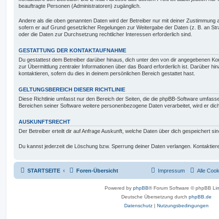
beauftragte Personen (Administratoren) zugänglich.
Andere als die oben genannten Daten wird der Betreiber nur mit deiner Zustimmung an 
sofern er auf Grund gesetzlicher Regelungen zur Weitergabe der Daten (z. B. an Stra
oder die Daten zur Durchsetzung rechtlicher Interessen erforderlich sind.
GESTATTUNG DER KONTAKTAUFNAHME
Du gestattest dem Betreiber darüber hinaus, dich unter den von dir angegebenen Kon
zur Übermittlung zentraler Informationen über das Board erforderlich ist. Darüber h
kontaktieren, sofern du dies in deinem persönlichen Bereich gestattet hast.
GELTUNGSBEREICH DIESER RICHTLINIE
Diese Richtlinie umfasst nur den Bereich der Seiten, die die phpBB-Software umfasse
Bereichen seiner Software weitere personenbezogene Daten verarbeitet, wird er dich
AUSKUNFTSRECHT
Der Betreiber erteilt dir auf Anfrage Auskunft, welche Daten über dich gespeichert sin
Du kannst jederzeit die Löschung bzw. Sperrung deiner Daten verlangen. Kontaktiere 
STARTSEITE
Foren-Übersicht
Impressum
Alle Coo
Powered by
phpBB
® Forum Software © phpBB Lim
Deutsche Übersetzung durch
phpBB.de
Datenschutz
|
Nutzungsbedingungen