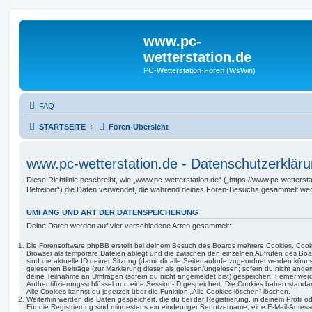
www.pc-
wetterstation.de
PC-Wetterstation-Foren (WsWin)
FAQ
STARTSEITE
Foren-Übersicht
www.pc-wetterstation.de - Datenschutzerklär
Diese Richtlinie beschreibt, wie „www.pc-wetterstation.de“ („https://www.pc-wetterst
Betreiber“) die Daten verwendet, die während deines Foren-Besuchs gesammelt we
UMFANG UND ART DER DATENSPEICHERUNG
Deine Daten werden auf vier verschiedene Arten gesammelt:
Die Forensoftware phpBB erstellt bei deinem Besuch des Boards mehrere Cookies. Cookie
Browser als temporäre Dateien ablegt und die zwischen den einzelnen Aufrufen des Boar
sind die aktuelle ID deiner Sitzung (damit dir alle Seitenaufrufe zugeordnet werden könn
gelesenen Beiträge (zur Markierung dieser als gelesen/ungelesen; sofern du nicht angem
deine Teilnahme an Umfragen (sofern du nicht angemeldet bist) gespeichert. Ferner wer
Authentifizierungsschlüssel und eine Session-ID gespeichert. Die Cookies haben standar
Alle Cookies kannst du jederzeit über die Funktion „Alle Cookies löschen“ löschen.
Weiterhin werden die Daten gespeichert, die du bei der Registrierung, in deinem Profil 
Für die Registrierung sind mindestens ein eindeutiger Benutzername, eine E-Mail-Adre