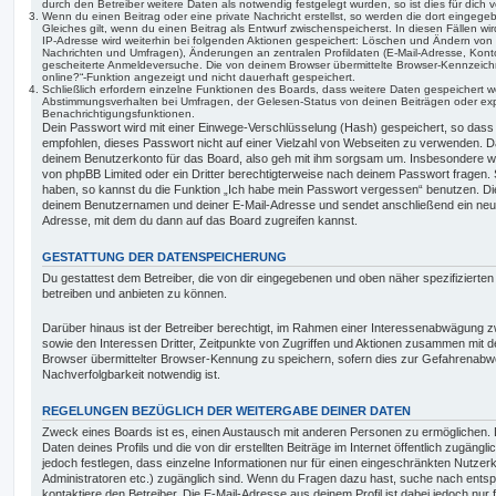
durch den Betreiber weitere Daten als notwendig festgelegt wurden, so ist dies für dich v
Wenn du einen Beitrag oder eine private Nachricht erstellst, so werden die dort eingeg
Gleiches gilt, wenn du einen Beitrag als Entwurf zwischenspeicherst. In diesen Fällen wi
IP-Adresse wird weiterhin bei folgenden Aktionen gespeichert: Löschen und Ändern von 
Nachrichten und Umfragen), Änderungen an zentralen Profildaten (E-Mail-Adresse, Kont
gescheiterte Anmeldeversuche. Die von deinem Browser übermittelte Browser-Kennzeichnu
online?“-Funktion angezeigt und nicht dauerhaft gespeichert.
Schließlich erfordern einzelne Funktionen des Boards, dass weitere Daten gespeichert
Abstimmungsverhalten bei Umfragen, der Gelesen-Status von deinen Beiträgen oder expl
Benachrichtigungsfunktionen.
Dein Passwort wird mit einer Einwege-Verschlüsselung (Hash) gespeichert, so dass e
empfohlen, dieses Passwort nicht auf einer Vielzahl von Webseiten zu verwenden. D
deinem Benutzerkonto für das Board, also geh mit ihm sorgsam um. Insbesondere wird
von phpBB Limited oder ein Dritter berechtigterweise nach deinem Passwort fragen. 
haben, so kannst du die Funktion „Ich habe mein Passwort vergessen“ benutzen. Di
deinem Benutzernamen und deiner E-Mail-Adresse und sendet anschließend ein neu
Adresse, mit dem du dann auf das Board zugreifen kannst.
GESTATTUNG DER DATENSPEICHERUNG
Du gestattest dem Betreiber, die von dir eingegebenen und oben näher spezifizierte
betreiben und anbieten zu können.
Darüber hinaus ist der Betreiber berechtigt, im Rahmen einer Interessenabwägung 
sowie den Interessen Dritter, Zeitpunkte von Zugriffen und Aktionen zusammen mit 
Browser übermittelter Browser-Kennung zu speichern, sofern dies zur Gefahrenabwe
Nachverfolgbarkeit notwendig ist.
REGELUNGEN BEZÜGLICH DER WEITERGABE DEINER DATEN
Zweck eines Boards ist es, einen Austausch mit anderen Personen zu ermöglichen. D
Daten deines Profils und die von dir erstellten Beiträge im Internet öffentlich zugäng
jedoch festlegen, dass einzelne Informationen nur für einen eingeschränkten Nutzerkr
Administratoren etc.) zugänglich sind. Wenn du Fragen dazu hast, suche nach ent
kontaktiere den Betreiber. Die E-Mail-Adresse aus deinem Profil ist dabei jedoch nur