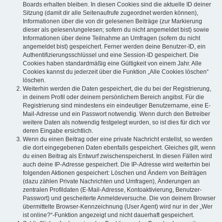
Boards erhalten bleiben. In diesen Cookies sind die aktuelle ID deiner
Sitzung (damit dir alle Seitenaufrufe zugeordnet werden können),
Informationen über die von dir gelesenen Beiträge (zur Markierung
dieser als gelesen/ungelesen; sofern du nicht angemeldet bist) sowie
Informationen über deine Teilnahme an Umfragen (sofern du nicht
angemeldet bist) gespeichert. Ferner werden deine Benutzer-ID, ein
Authentifizierungsschlüssel und eine Session-ID gespeichert. Die
Cookies haben standardmäßig eine Gültigkeit von einem Jahr. Alle
Cookies kannst du jederzeit über die Funktion „Alle Cookies löschen“
löschen.
Weiterhin werden die Daten gespeichert, die du bei der Registrierung,
in deinem Profil oder deinem persönlichem Bereich angibst. Für die
Registrierung sind mindestens ein eindeutiger Benutzername, eine E-
Mail-Adresse und ein Passwort notwendig. Wenn durch den Betreiber
weitere Daten als notwendig festgelegt wurden, so ist dies für dich vor
deren Eingabe ersichtlich.
Wenn du einen Beitrag oder eine private Nachricht erstellst, so werden
die dort eingegebenen Daten ebenfalls gespeichert. Gleiches gilt, wenn
du einen Beitrag als Entwurf zwischenspeicherst. In diesen Fällen wird
auch deine IP-Adresse gespeichert. Die IP-Adresse wird weiterhin bei
folgenden Aktionen gespeichert: Löschen und Ändern von Beiträgen
(dazu zählen Private Nachrichten und Umfragen), Änderungen an
zentralen Profildaten (E-Mail-Adresse, Kontoaktivierung, Benutzer-
Passwort) und gescheiterte Anmeldeversuche. Die von deinem Browser
übermittelte Browser-Kennzeichnung (User Agent) wird nur in der „Wer
ist online?“-Funktion angezeigt und nicht dauerhaft gespeichert.