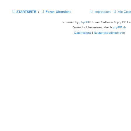
STARTSEITE
Foren-Übersicht
Impressum
Alle Coo
Powered by
phpBB
® Forum Software © phpBB Lim
Deutsche Übersetzung durch
phpBB.de
Datenschutz
|
Nutzungsbedingungen