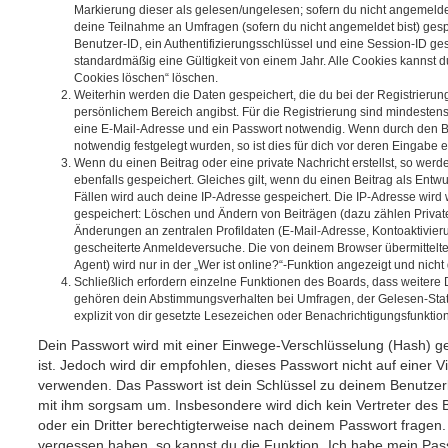
Markierung dieser als gelesen/ungelesen; sofern du nicht angemeldet
deine Teilnahme an Umfragen (sofern du nicht angemeldet bist) ges
Benutzer-ID, ein Authentifizierungsschlüssel und eine Session-ID g
standardmäßig eine Gültigkeit von einem Jahr. Alle Cookies kannst du
Cookies löschen“ löschen.
Weiterhin werden die Daten gespeichert, die du bei der Registrierun
persönlichem Bereich angibst. Für die Registrierung sind mindesten
eine E-Mail-Adresse und ein Passwort notwendig. Wenn durch den Be
notwendig festgelegt wurden, so ist dies für dich vor deren Eingabe er
Wenn du einen Beitrag oder eine private Nachricht erstellst, so wer
ebenfalls gespeichert. Gleiches gilt, wenn du einen Beitrag als Entw
Fällen wird auch deine IP-Adresse gespeichert. Die IP-Adresse wird 
gespeichert: Löschen und Ändern von Beiträgen (dazu zählen Privat
Änderungen an zentralen Profildaten (E-Mail-Adresse, Kontoaktivier
gescheiterte Anmeldeversuche. Die von deinem Browser übermittel
Agent) wird nur in der „Wer ist online?“-Funktion angezeigt und nicht
Schließlich erfordern einzelne Funktionen des Boards, dass weitere
gehören dein Abstimmungsverhalten bei Umfragen, der Gelesen-Stat
explizit von dir gesetzte Lesezeichen oder Benachrichtigungsfunktio
Dein Passwort wird mit einer Einwege-Verschlüsselung (Hash) ge
ist. Jedoch wird dir empfohlen, dieses Passwort nicht auf einer 
verwenden. Das Passwort ist dein Schlüssel zu deinem Benutzer
mit ihm sorgsam um. Insbesondere wird dich kein Vertreter des 
oder ein Dritter berechtigterweise nach deinem Passwort fragen.
vergessen haben, so kannst du die Funktion „Ich habe mein Pas