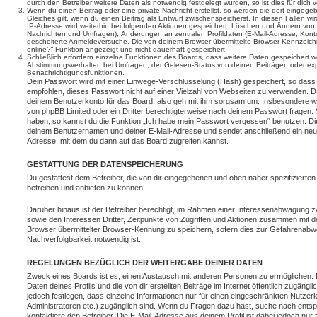
durch den Betreiber weitere Daten als notwendig festgelegt wurden, so ist dies für dich v
Wenn du einen Beitrag oder eine private Nachricht erstellst, so werden die dort eingeg
Gleiches gilt, wenn du einen Beitrag als Entwurf zwischenspeicherst. In diesen Fällen wi
IP-Adresse wird weiterhin bei folgenden Aktionen gespeichert: Löschen und Ändern von 
Nachrichten und Umfragen), Änderungen an zentralen Profildaten (E-Mail-Adresse, Kont
gescheiterte Anmeldeversuche. Die von deinem Browser übermittelte Browser-Kennzeichnu
online?“-Funktion angezeigt und nicht dauerhaft gespeichert.
Schließlich erfordern einzelne Funktionen des Boards, dass weitere Daten gespeichert
Abstimmungsverhalten bei Umfragen, der Gelesen-Status von deinen Beiträgen oder expl
Benachrichtigungsfunktionen.
Dein Passwort wird mit einer Einwege-Verschlüsselung (Hash) gespeichert, so dass e
empfohlen, dieses Passwort nicht auf einer Vielzahl von Webseiten zu verwenden. D
deinem Benutzerkonto für das Board, also geh mit ihm sorgsam um. Insbesondere wird
von phpBB Limited oder ein Dritter berechtigterweise nach deinem Passwort fragen. 
haben, so kannst du die Funktion „Ich habe mein Passwort vergessen“ benutzen. Di
deinem Benutzernamen und deiner E-Mail-Adresse und sendet anschließend ein neu
Adresse, mit dem du dann auf das Board zugreifen kannst.
GESTATTUNG DER DATENSPEICHERUNG
Du gestattest dem Betreiber, die von dir eingegebenen und oben näher spezifizierte
betreiben und anbieten zu können.
Darüber hinaus ist der Betreiber berechtigt, im Rahmen einer Interessenabwägung 
sowie den Interessen Dritter, Zeitpunkte von Zugriffen und Aktionen zusammen mit 
Browser übermittelter Browser-Kennung zu speichern, sofern dies zur Gefahrenabwe
Nachverfolgbarkeit notwendig ist.
REGELUNGEN BEZÜGLICH DER WEITERGABE DEINER DATEN
Zweck eines Boards ist es, einen Austausch mit anderen Personen zu ermöglichen. D
Daten deines Profils und die von dir erstellten Beiträge im Internet öffentlich zugäng
jedoch festlegen, dass einzelne Informationen nur für einen eingeschränkten Nutzerkr
Administratoren etc.) zugänglich sind. Wenn du Fragen dazu hast, suche nach ent
kontaktiere den Betreiber. Die E-Mail-Adresse aus deinem Profil ist dabei jedoch nur