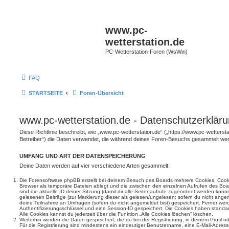
www.pc-
wetterstation.de
PC-Wetterstation-Foren (WsWin)
FAQ
STARTSEITE
Foren-Übersicht
www.pc-wetterstation.de - Datenschutzerklär
Diese Richtlinie beschreibt, wie „www.pc-wetterstation.de“ („https://www.pc-wetterst
Betreiber“) die Daten verwendet, die während deines Foren-Besuchs gesammelt we
UMFANG UND ART DER DATENSPEICHERUNG
Deine Daten werden auf vier verschiedene Arten gesammelt:
Die Forensoftware phpBB erstellt bei deinem Besuch des Boards mehrere Cookies. Cookie
Browser als temporäre Dateien ablegt und die zwischen den einzelnen Aufrufen des Boar
sind die aktuelle ID deiner Sitzung (damit dir alle Seitenaufrufe zugeordnet werden könn
gelesenen Beiträge (zur Markierung dieser als gelesen/ungelesen; sofern du nicht angem
deine Teilnahme an Umfragen (sofern du nicht angemeldet bist) gespeichert. Ferner wer
Authentifizierungsschlüssel und eine Session-ID gespeichert. Die Cookies haben standar
Alle Cookies kannst du jederzeit über die Funktion „Alle Cookies löschen“ löschen.
Weiterhin werden die Daten gespeichert, die du bei der Registrierung, in deinem Profil 
Für die Registrierung sind mindestens ein eindeutiger Benutzername, eine E-Mail-Adre