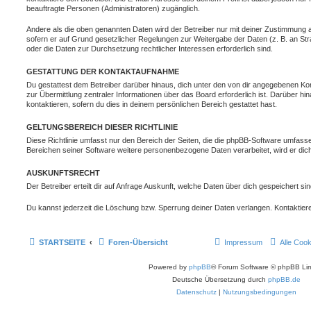
beauftragte Personen (Administratoren) zugänglich.
Andere als die oben genannten Daten wird der Betreiber nur mit deiner Zustimmung an 
sofern er auf Grund gesetzlicher Regelungen zur Weitergabe der Daten (z. B. an Stra
oder die Daten zur Durchsetzung rechtlicher Interessen erforderlich sind.
GESTATTUNG DER KONTAKTAUFNAHME
Du gestattest dem Betreiber darüber hinaus, dich unter den von dir angegebenen Kon
zur Übermittlung zentraler Informationen über das Board erforderlich ist. Darüber h
kontaktieren, sofern du dies in deinem persönlichen Bereich gestattet hast.
GELTUNGSBEREICH DIESER RICHTLINIE
Diese Richtlinie umfasst nur den Bereich der Seiten, die die phpBB-Software umfasse
Bereichen seiner Software weitere personenbezogene Daten verarbeitet, wird er dich
AUSKUNFTSRECHT
Der Betreiber erteilt dir auf Anfrage Auskunft, welche Daten über dich gespeichert sin
Du kannst jederzeit die Löschung bzw. Sperrung deiner Daten verlangen. Kontaktiere 
STARTSEITE
Foren-Übersicht
Impressum
Alle Coo
Powered by
phpBB
® Forum Software © phpBB Lim
Deutsche Übersetzung durch
phpBB.de
Datenschutz
|
Nutzungsbedingungen