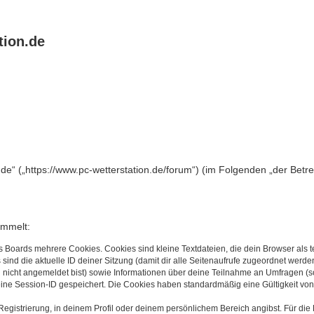
tion.de
n.de“ („https://www.pc-wetterstation.de/forum“) (im Folgenden „der Bet
ammelt:
s Boards mehrere Cookies. Cookies sind kleine Textdateien, die dein Browser als
 sind die aktuelle ID deiner Sitzung (damit dir alle Seitenaufrufe zugeordnet werd
u nicht angemeldet bist) sowie Informationen über deine Teilnahme an Umfragen (s
eine Session-ID gespeichert. Die Cookies haben standardmäßig eine Gültigkeit von 
Registrierung, in deinem Profil oder deinem persönlichem Bereich angibst. Für di