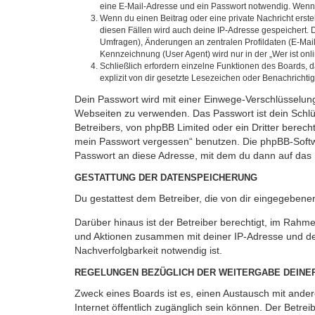
eine E-Mail-Adresse und ein Passwort notwendig. Wenn du
Wenn du einen Beitrag oder eine private Nachricht erste
diesen Fällen wird auch deine IP-Adresse gespeichert. 
Umfragen), Änderungen an zentralen Profildaten (E-Mai
Kennzeichnung (User Agent) wird nur in der „Wer ist onl
Schließlich erfordern einzelne Funktionen des Boards,
explizit von dir gesetzte Lesezeichen oder Benachrichti
Dein Passwort wird mit einer Einwege-Verschlüsselung 
Webseiten zu verwenden. Das Passwort ist dein Schlü
Betreibers, von phpBB Limited oder ein Dritter berec
mein Passwort vergessen“ benutzen. Die phpBB-Softw
Passwort an diese Adresse, mit dem du dann auf das 
GESTATTUNG DER DATENSPEICHERUNG
Du gestattest dem Betreiber, die von dir eingegeben
Darüber hinaus ist der Betreiber berechtigt, im Rahm
und Aktionen zusammen mit deiner IP-Adresse und de
Nachverfolgbarkeit notwendig ist.
REGELUNGEN BEZÜGLICH DER WEITERGABE DEINE
Zweck eines Boards ist es, einen Austausch mit andere
Internet öffentlich zugänglich sein können. Der Betrei