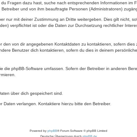
n du Fragen dazu hast, suche nach entsprechenden Informationen im Fo
n Betreiber und von ihm beauftragte Personen (Administratoren) zugäng
r nur mit deiner Zustimmung an Dritte weitergeben. Dies gilt nicht, s
n) verpflichtet ist oder die Daten zur Durchsetzung rechtlicher Interes
er den von dir angegebenen Kontaktdaten zu kontaktieren, sofern dies 
andere Benutzer dich kontaktieren, sofern du dies in deinem persönliche
, die die phpBB-Software umfassen. Sofern der Betreiber in anderen Be
ormieren.
 Daten über dich gespeichert sind.
 Daten verlangen. Kontaktiere hierzu bitte den Betreiber.
Powered by
phpBB
® Forum Software © phpBB Limited
Deutsche Übersetzung durch
phpBB.de