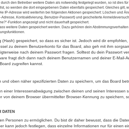
rch den Betreiber weitere Daten als notwendig festgelegt wurden, so ist dies für 
llst, so werden die dort eingegebenen Daten ebenfalls gespeichert. Gleiches gilt, 
Die IP-Adresse wird weiterhin bei folgenden Aktionen gespeichert: Löschen und Än
l-Adresse, Kontoaktivierung, Benutzer-Passwort) und gescheiterte Anmeldeversuch
ine?“-Funktion angezeigt und nicht dauerhaft gespeichert.
 dass weitere Daten gespeichert werden. Dazu gehören dein Abstimmungsverhalten
gungsfunktionen.
(Hash) gespeichert, so dass es sicher ist. Jedoch wird dir empfohlen, 
ssel zu deinem Benutzerkonto für das Board, also geh mit ihm sorgsam
htigterweise nach deinem Passwort fragen. Solltest du dein Passwort v
are fragt dich dann nach deinem Benutzernamen und deiner E-Mail-Ad
Board zugreifen kannst.
en und oben näher spezifizierten Daten zu speichern, um das Board bet
en einer Interessenabwägung zwischen deinen und seinen Interessen sow
r von deinem Browser übermittelter Browser-Kennung zu speichern, so
R DATEN
n Personen zu ermöglichen. Du bist dir daher bewusst, dass die Daten d
ber kann jedoch festlegen, dass einzelne Informationen nur für einen ei