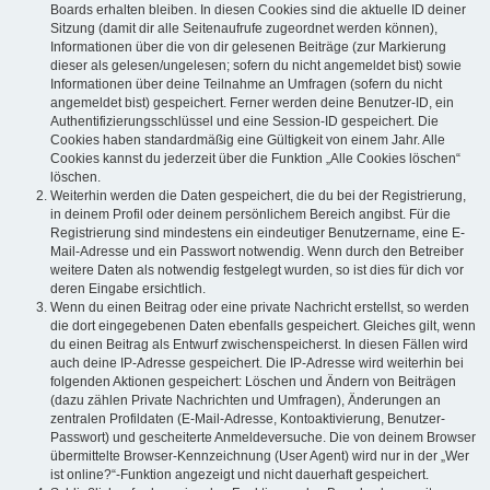
Boards erhalten bleiben. In diesen Cookies sind die aktuelle ID deiner
Sitzung (damit dir alle Seitenaufrufe zugeordnet werden können),
Informationen über die von dir gelesenen Beiträge (zur Markierung
dieser als gelesen/ungelesen; sofern du nicht angemeldet bist) sowie
Informationen über deine Teilnahme an Umfragen (sofern du nicht
angemeldet bist) gespeichert. Ferner werden deine Benutzer-ID, ein
Authentifizierungsschlüssel und eine Session-ID gespeichert. Die
Cookies haben standardmäßig eine Gültigkeit von einem Jahr. Alle
Cookies kannst du jederzeit über die Funktion „Alle Cookies löschen“
löschen.
Weiterhin werden die Daten gespeichert, die du bei der Registrierung,
in deinem Profil oder deinem persönlichem Bereich angibst. Für die
Registrierung sind mindestens ein eindeutiger Benutzername, eine E-
Mail-Adresse und ein Passwort notwendig. Wenn durch den Betreiber
weitere Daten als notwendig festgelegt wurden, so ist dies für dich vor
deren Eingabe ersichtlich.
Wenn du einen Beitrag oder eine private Nachricht erstellst, so werden
die dort eingegebenen Daten ebenfalls gespeichert. Gleiches gilt, wenn
du einen Beitrag als Entwurf zwischenspeicherst. In diesen Fällen wird
auch deine IP-Adresse gespeichert. Die IP-Adresse wird weiterhin bei
folgenden Aktionen gespeichert: Löschen und Ändern von Beiträgen
(dazu zählen Private Nachrichten und Umfragen), Änderungen an
zentralen Profildaten (E-Mail-Adresse, Kontoaktivierung, Benutzer-
Passwort) und gescheiterte Anmeldeversuche. Die von deinem Browser
übermittelte Browser-Kennzeichnung (User Agent) wird nur in der „Wer
ist online?“-Funktion angezeigt und nicht dauerhaft gespeichert.