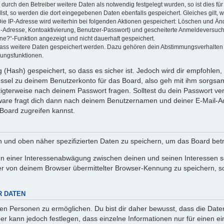
rch den Betreiber weitere Daten als notwendig festgelegt wurden, so ist dies für 
llst, so werden die dort eingegebenen Daten ebenfalls gespeichert. Gleiches gilt, 
Die IP-Adresse wird weiterhin bei folgenden Aktionen gespeichert: Löschen und Än
l-Adresse, Kontoaktivierung, Benutzer-Passwort) und gescheiterte Anmeldeversuch
ine?“-Funktion angezeigt und nicht dauerhaft gespeichert.
 dass weitere Daten gespeichert werden. Dazu gehören dein Abstimmungsverhalten
gungsfunktionen.
(Hash) gespeichert, so dass es sicher ist. Jedoch wird dir empfohlen, 
ssel zu deinem Benutzerkonto für das Board, also geh mit ihm sorgsam
htigterweise nach deinem Passwort fragen. Solltest du dein Passwort v
are fragt dich dann nach deinem Benutzernamen und deiner E-Mail-Ad
Board zugreifen kannst.
en und oben näher spezifizierten Daten zu speichern, um das Board bet
en einer Interessenabwägung zwischen deinen und seinen Interessen sow
r von deinem Browser übermittelter Browser-Kennung zu speichern, so
R DATEN
n Personen zu ermöglichen. Du bist dir daher bewusst, dass die Daten d
ber kann jedoch festlegen, dass einzelne Informationen nur für einen ei