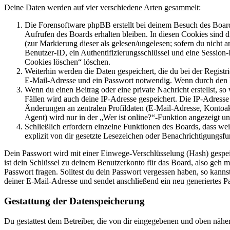
Deine Daten werden auf vier verschiedene Arten gesammelt:
Die Forensoftware phpBB erstellt bei deinem Besuch des Board
Aufrufen des Boards erhalten bleiben. In diesen Cookies sind d
(zur Markierung dieser als gelesen/ungelesen; sofern du nicht 
Benutzer-ID, ein Authentifizierungsschlüssel und eine Session-
Cookies löschen“ löschen.
Weiterhin werden die Daten gespeichert, die du bei der Registr
E-Mail-Adresse und ein Passwort notwendig. Wenn durch den Bet
Wenn du einen Beitrag oder eine private Nachricht erstellst, so
Fällen wird auch deine IP-Adresse gespeichert. Die IP-Adress
Änderungen an zentralen Profildaten (E-Mail-Adresse, Kontoa
Agent) wird nur in der „Wer ist online?“-Funktion angezeigt un
Schließlich erfordern einzelne Funktionen des Boards, dass w
explizit von dir gesetzte Lesezeichen oder Benachrichtigungsfu
Dein Passwort wird mit einer Einwege-Verschlüsselung (Hash) gespeich
ist dein Schlüssel zu deinem Benutzerkonto für das Board, also geh m
Passwort fragen. Solltest du dein Passwort vergessen haben, so kan
deiner E-Mail-Adresse und sendet anschließend ein neu generiertes P
Gestattung der Datenspeicherung
Du gestattest dem Betreiber, die von dir eingegebenen und oben nähe