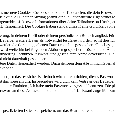
s mehrere Cookies. Cookies sind kleine Textdateien, die dein Browser 
ie aktuelle ID deiner Sitzung (damit dir alle Seitenaufrufe zugeordnet
angemeldet bist) sowie Informationen über deine Teilnahme an Umfragen
ID gespeichert. Die Cookies haben standardmäßig eine Gültigkeit von e
ierung, in deinem Profil oder deinem persönlichem Bereich angibst. Für
reiber weitere Daten als notwendig festgelegt wurden, so ist dies für 
 werden die dort eingegebenen Daten ebenfalls gespeichert. Gleiches gi
e wird weiterhin bei folgenden Aktionen gespeichert: Löschen und Änd
ktivierung, Benutzer-Passwort) und gescheiterte Anmeldeversuche. D
d nicht dauerhaft gespeichert.
eitere Daten gespeichert werden. Dazu gehören dein Abstimmungsverhal
nktionen.
ert, so dass es sicher ist. Jedoch wird dir empfohlen, dieses Passwor
it ihm sorgsam um. Insbesondere wird dich kein Vertreter des Betreibe
nst du die Funktion „Ich habe mein Passwort vergessen“ benutzen. Di
asswort an diese Adresse, mit dem du dann auf das Board zugreifen kan
r spezifizierten Daten zu speichern, um das Board betreiben und anbiet