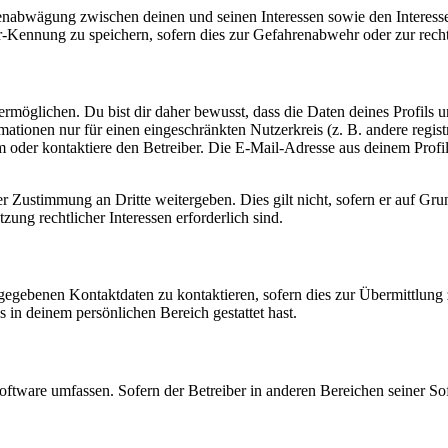
ssenabwägung zwischen deinen und seinen Interessen sowie den Interes
-Kennung zu speichern, sofern dies zur Gefahrenabwehr oder zur recht
möglichen. Du bist dir daher bewusst, dass die Daten deines Profils und
mationen nur für einen eingeschränkten Nutzerkreis (z. B. andere regist
oder kontaktiere den Betreiber. Die E-Mail-Adresse aus deinem Profil 
r Zustimmung an Dritte weitergeben. Dies gilt nicht, sofern er auf Gr
zung rechtlicher Interessen erforderlich sind.
ngegebenen Kontaktdaten zu kontaktieren, sofern dies zur Übermittlung z
s in deinem persönlichen Bereich gestattet hast.
oftware umfassen. Sofern der Betreiber in anderen Bereichen seiner So