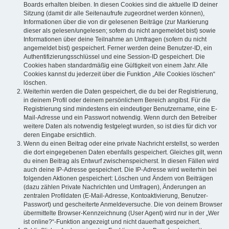
Boards erhalten bleiben. In diesen Cookies sind die aktuelle ID deiner
Sitzung (damit dir alle Seitenaufrufe zugeordnet werden können),
Informationen über die von dir gelesenen Beiträge (zur Markierung
dieser als gelesen/ungelesen; sofern du nicht angemeldet bist) sowie
Informationen über deine Teilnahme an Umfragen (sofern du nicht
angemeldet bist) gespeichert. Ferner werden deine Benutzer-ID, ein
Authentifizierungsschlüssel und eine Session-ID gespeichert. Die
Cookies haben standardmäßig eine Gültigkeit von einem Jahr. Alle
Cookies kannst du jederzeit über die Funktion „Alle Cookies löschen“
löschen.
Weiterhin werden die Daten gespeichert, die du bei der Registrierung,
in deinem Profil oder deinem persönlichem Bereich angibst. Für die
Registrierung sind mindestens ein eindeutiger Benutzername, eine E-
Mail-Adresse und ein Passwort notwendig. Wenn durch den Betreiber
weitere Daten als notwendig festgelegt wurden, so ist dies für dich vor
deren Eingabe ersichtlich.
Wenn du einen Beitrag oder eine private Nachricht erstellst, so werden
die dort eingegebenen Daten ebenfalls gespeichert. Gleiches gilt, wenn
du einen Beitrag als Entwurf zwischenspeicherst. In diesen Fällen wird
auch deine IP-Adresse gespeichert. Die IP-Adresse wird weiterhin bei
folgenden Aktionen gespeichert: Löschen und Ändern von Beiträgen
(dazu zählen Private Nachrichten und Umfragen), Änderungen an
zentralen Profildaten (E-Mail-Adresse, Kontoaktivierung, Benutzer-
Passwort) und gescheiterte Anmeldeversuche. Die von deinem Browser
übermittelte Browser-Kennzeichnung (User Agent) wird nur in der „Wer
ist online?“-Funktion angezeigt und nicht dauerhaft gespeichert.