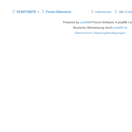
STARTSEITE
Foren-Übersicht
Impressum
Alle Coo
Powered by
phpBB
® Forum Software © phpBB Lim
Deutsche Übersetzung durch
phpBB.de
Datenschutz
|
Nutzungsbedingungen