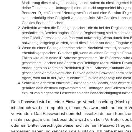
Markierung dieser als gelesen/ungelesen; sofern du nicht angemeldet
deine Teilnahme an Umfragen (sofern du nicht angemeldet bist) ges
Benutzer-ID, ein Authentifizierungsschlüssel und eine Session-ID g
standardmäßig eine Gültigkeit von einem Jahr. Alle Cookies kannst du
Cookies löschen“ löschen.
Weiterhin werden die Daten gespeichert, die du bei der Registrierun
persönlichem Bereich angibst. Für die Registrierung sind mindesten
eine E-Mail-Adresse und ein Passwort notwendig. Wenn durch den Be
notwendig festgelegt wurden, so ist dies für dich vor deren Eingabe er
Wenn du einen Beitrag oder eine private Nachricht erstellst, so wer
ebenfalls gespeichert. Gleiches gilt, wenn du einen Beitrag als Entw
Fällen wird auch deine IP-Adresse gespeichert. Die IP-Adresse wird 
gespeichert: Löschen und Ändern von Beiträgen (dazu zählen Privat
Änderungen an zentralen Profildaten (E-Mail-Adresse, Kontoaktivier
gescheiterte Anmeldeversuche. Die von deinem Browser übermittel
Agent) wird nur in der „Wer ist online?“-Funktion angezeigt und nicht
Schließlich erfordern einzelne Funktionen des Boards, dass weitere
gehören dein Abstimmungsverhalten bei Umfragen, der Gelesen-Stat
explizit von dir gesetzte Lesezeichen oder Benachrichtigungsfunktio
Dein Passwort wird mit einer Einwege-Verschlüsselung (Hash) ge
ist. Jedoch wird dir empfohlen, dieses Passwort nicht auf einer 
verwenden. Das Passwort ist dein Schlüssel zu deinem Benutzer
mit ihm sorgsam um. Insbesondere wird dich kein Vertreter des 
oder ein Dritter berechtigterweise nach deinem Passwort fragen.
vergessen haben, so kannst du die Funktion „Ich habe mein Pas