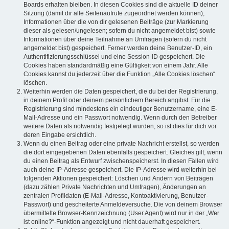
Boards erhalten bleiben. In diesen Cookies sind die aktuelle ID deiner
Sitzung (damit dir alle Seitenaufrufe zugeordnet werden können),
Informationen über die von dir gelesenen Beiträge (zur Markierung
dieser als gelesen/ungelesen; sofern du nicht angemeldet bist) sowie
Informationen über deine Teilnahme an Umfragen (sofern du nicht
angemeldet bist) gespeichert. Ferner werden deine Benutzer-ID, ein
Authentifizierungsschlüssel und eine Session-ID gespeichert. Die
Cookies haben standardmäßig eine Gültigkeit von einem Jahr. Alle
Cookies kannst du jederzeit über die Funktion „Alle Cookies löschen“
löschen.
Weiterhin werden die Daten gespeichert, die du bei der Registrierung,
in deinem Profil oder deinem persönlichem Bereich angibst. Für die
Registrierung sind mindestens ein eindeutiger Benutzername, eine E-
Mail-Adresse und ein Passwort notwendig. Wenn durch den Betreiber
weitere Daten als notwendig festgelegt wurden, so ist dies für dich vor
deren Eingabe ersichtlich.
Wenn du einen Beitrag oder eine private Nachricht erstellst, so werden
die dort eingegebenen Daten ebenfalls gespeichert. Gleiches gilt, wenn
du einen Beitrag als Entwurf zwischenspeicherst. In diesen Fällen wird
auch deine IP-Adresse gespeichert. Die IP-Adresse wird weiterhin bei
folgenden Aktionen gespeichert: Löschen und Ändern von Beiträgen
(dazu zählen Private Nachrichten und Umfragen), Änderungen an
zentralen Profildaten (E-Mail-Adresse, Kontoaktivierung, Benutzer-
Passwort) und gescheiterte Anmeldeversuche. Die von deinem Browser
übermittelte Browser-Kennzeichnung (User Agent) wird nur in der „Wer
ist online?“-Funktion angezeigt und nicht dauerhaft gespeichert.