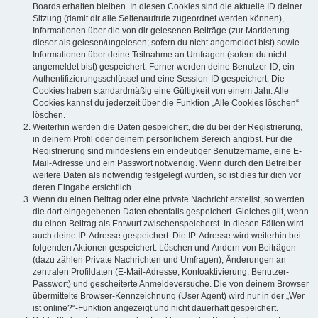
Boards erhalten bleiben. In diesen Cookies sind die aktuelle ID deiner
Sitzung (damit dir alle Seitenaufrufe zugeordnet werden können),
Informationen über die von dir gelesenen Beiträge (zur Markierung
dieser als gelesen/ungelesen; sofern du nicht angemeldet bist) sowie
Informationen über deine Teilnahme an Umfragen (sofern du nicht
angemeldet bist) gespeichert. Ferner werden deine Benutzer-ID, ein
Authentifizierungsschlüssel und eine Session-ID gespeichert. Die
Cookies haben standardmäßig eine Gültigkeit von einem Jahr. Alle
Cookies kannst du jederzeit über die Funktion „Alle Cookies löschen“
löschen.
Weiterhin werden die Daten gespeichert, die du bei der Registrierung,
in deinem Profil oder deinem persönlichem Bereich angibst. Für die
Registrierung sind mindestens ein eindeutiger Benutzername, eine E-
Mail-Adresse und ein Passwort notwendig. Wenn durch den Betreiber
weitere Daten als notwendig festgelegt wurden, so ist dies für dich vor
deren Eingabe ersichtlich.
Wenn du einen Beitrag oder eine private Nachricht erstellst, so werden
die dort eingegebenen Daten ebenfalls gespeichert. Gleiches gilt, wenn
du einen Beitrag als Entwurf zwischenspeicherst. In diesen Fällen wird
auch deine IP-Adresse gespeichert. Die IP-Adresse wird weiterhin bei
folgenden Aktionen gespeichert: Löschen und Ändern von Beiträgen
(dazu zählen Private Nachrichten und Umfragen), Änderungen an
zentralen Profildaten (E-Mail-Adresse, Kontoaktivierung, Benutzer-
Passwort) und gescheiterte Anmeldeversuche. Die von deinem Browser
übermittelte Browser-Kennzeichnung (User Agent) wird nur in der „Wer
ist online?“-Funktion angezeigt und nicht dauerhaft gespeichert.