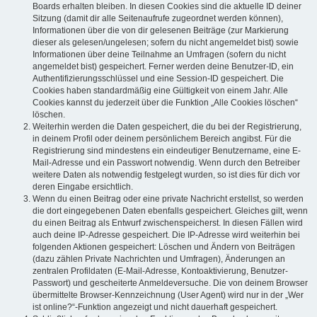
Boards erhalten bleiben. In diesen Cookies sind die aktuelle ID deiner
Sitzung (damit dir alle Seitenaufrufe zugeordnet werden können),
Informationen über die von dir gelesenen Beiträge (zur Markierung
dieser als gelesen/ungelesen; sofern du nicht angemeldet bist) sowie
Informationen über deine Teilnahme an Umfragen (sofern du nicht
angemeldet bist) gespeichert. Ferner werden deine Benutzer-ID, ein
Authentifizierungsschlüssel und eine Session-ID gespeichert. Die
Cookies haben standardmäßig eine Gültigkeit von einem Jahr. Alle
Cookies kannst du jederzeit über die Funktion „Alle Cookies löschen“
löschen.
Weiterhin werden die Daten gespeichert, die du bei der Registrierung,
in deinem Profil oder deinem persönlichem Bereich angibst. Für die
Registrierung sind mindestens ein eindeutiger Benutzername, eine E-
Mail-Adresse und ein Passwort notwendig. Wenn durch den Betreiber
weitere Daten als notwendig festgelegt wurden, so ist dies für dich vor
deren Eingabe ersichtlich.
Wenn du einen Beitrag oder eine private Nachricht erstellst, so werden
die dort eingegebenen Daten ebenfalls gespeichert. Gleiches gilt, wenn
du einen Beitrag als Entwurf zwischenspeicherst. In diesen Fällen wird
auch deine IP-Adresse gespeichert. Die IP-Adresse wird weiterhin bei
folgenden Aktionen gespeichert: Löschen und Ändern von Beiträgen
(dazu zählen Private Nachrichten und Umfragen), Änderungen an
zentralen Profildaten (E-Mail-Adresse, Kontoaktivierung, Benutzer-
Passwort) und gescheiterte Anmeldeversuche. Die von deinem Browser
übermittelte Browser-Kennzeichnung (User Agent) wird nur in der „Wer
ist online?“-Funktion angezeigt und nicht dauerhaft gespeichert.