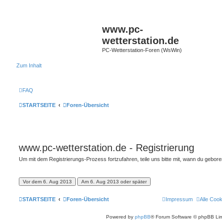
www.pc-
wetterstation.de
PC-Wetterstation-Foren (WsWin)
Zum Inhalt
FAQ
STARTSEITE
Foren-Übersicht
www.pc-wetterstation.de - Registrierung
Um mit dem Registrierungs-Prozess fortzufahren, teile uns bitte mit, wann du gebor
STARTSEITE
Foren-Übersicht
Impressum
Alle Coo
Powered by
phpBB
® Forum Software © phpBB Lim