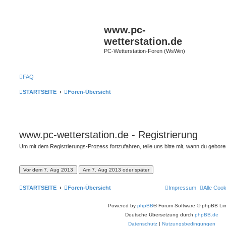
www.pc-
wetterstation.de
PC-Wetterstation-Foren (WsWin)
FAQ
STARTSEITE
Foren-Übersicht
www.pc-wetterstation.de - Registrierung
Um mit dem Registrierungs-Prozess fortzufahren, teile uns bitte mit, wann du gebor
STARTSEITE
Foren-Übersicht
Impressum
Alle Coo
Powered by
phpBB
® Forum Software © phpBB Lim
Deutsche Übersetzung durch
phpBB.de
Datenschutz
|
Nutzungsbedingungen