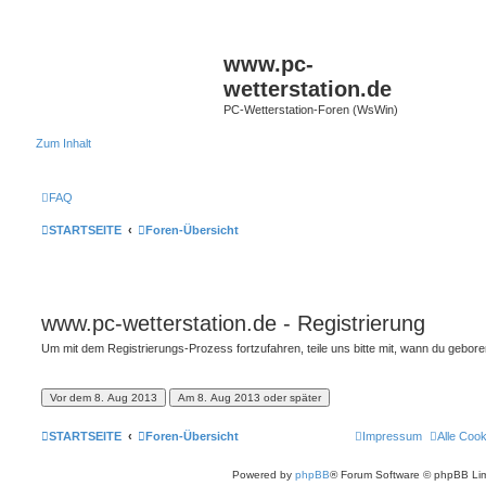
www.pc-
wetterstation.de
PC-Wetterstation-Foren (WsWin)
Zum Inhalt
FAQ
STARTSEITE
Foren-Übersicht
www.pc-wetterstation.de - Registrierung
Um mit dem Registrierungs-Prozess fortzufahren, teile uns bitte mit, wann du gebor
STARTSEITE
Foren-Übersicht
Impressum
Alle Coo
Powered by
phpBB
® Forum Software © phpBB Lim