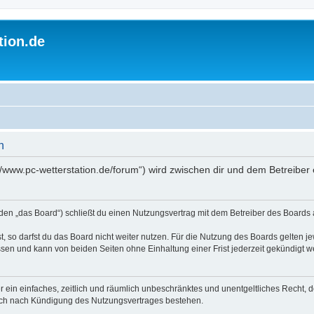
tion.de
n
://www.pc-wetterstation.de/forum“) wird zwischen dir und dem Betreibe
nden „das Board“) schließt du einen Nutzungsvertrag mit dem Betreiber des Boards a
 so darfst du das Board nicht weiter nutzen. Für die Nutzung des Boards gelten jew
sen und kann von beiden Seiten ohne Einhaltung einer Frist jederzeit gekündigt w
ber ein einfaches, zeitlich und räumlich unbeschränktes und unentgeltliches Recht
auch nach Kündigung des Nutzungsvertrages bestehen.