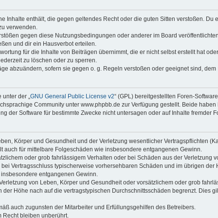
ine Inhalte enthält, die gegen geltendes Recht oder die guten Sitten verstoßen. Du 
 zu verwenden.
erstößen gegen diese Nutzungsbedingungen oder anderer im Board veröffentlichte
ßen und dir ein Hausverbot erteilen.
ortung für die Inhalte von Beiträgen übernimmt, die er nicht selbst erstellt hat od
jederzeit zu löschen oder zu sperren.
räge abzuändern, sofern sie gegen o. g. Regeln verstoßen oder geeignet sind, dem
 unter der „
GNU General Public License v2
“ (GPL) bereitgestellten Foren-Softwa
chsprachige Community unter www.phpbb.de zur Verfügung gestellt. Beide haben ke
g der Software für bestimmte Zwecke nicht untersagen oder auf Inhalte fremder F
ben, Körper und Gesundheit und der Verletzung wesentlicher Vertragspflichten (Kard
gilt auch für mittelbare Folgeschäden wie insbesondere entgangenen Gewinn.
ätzlichem oder grob fahrlässigem Verhalten oder bei Schäden aus der Verletzung 
 die bei Vertragsschluss typischerweise vorhersehbaren Schäden und im übrigen de
wie insbesondere entgangenen Gewinn.
erletzung von Leben, Körper und Gesundheit oder vorsätzlichem oder grob fahrläs
der Höhe nach auf die vertragstypischen Durchschnittsschäden begrenzt. Dies gi
mäß auch zugunsten der Mitarbeiter und Erfüllungsgehilfen des Betreibers.
 Recht bleiben unberührt.