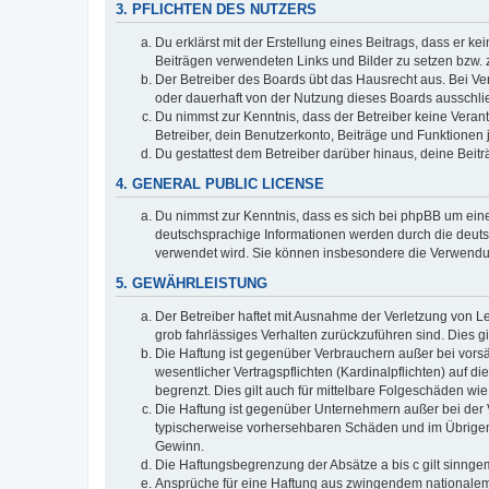
3. PFLICHTEN DES NUTZERS
Du erklärst mit der Erstellung eines Beitrags, dass er ke
Beiträgen verwendeten Links und Bilder zu setzen bzw.
Der Betreiber des Boards übt das Hausrecht aus. Bei V
oder dauerhaft von der Nutzung dieses Boards ausschlie
Du nimmst zur Kenntnis, dass der Betreiber keine Verantw
Betreiber, dein Benutzerkonto, Beiträge und Funktionen 
Du gestattest dem Betreiber darüber hinaus, deine Beit
4. GENERAL PUBLIC LICENSE
Du nimmst zur Kenntnis, dass es sich bei phpBB um eine
deutschsprachige Informationen werden durch die deuts
verwendet wird. Sie können insbesondere die Verwendun
5. GEWÄHRLEISTUNG
Der Betreiber haftet mit Ausnahme der Verletzung von Le
grob fahrlässiges Verhalten zurückzuführen sind. Dies 
Die Haftung ist gegenüber Verbrauchern außer bei vors
wesentlicher Vertragspflichten (Kardinalpflichten) auf
begrenzt. Dies gilt auch für mittelbare Folgeschäden 
Die Haftung ist gegenüber Unternehmern außer bei der V
typischerweise vorhersehbaren Schäden und im Übrigen 
Gewinn.
Die Haftungsbegrenzung der Absätze a bis c gilt sinnge
Ansprüche für eine Haftung aus zwingendem nationalem