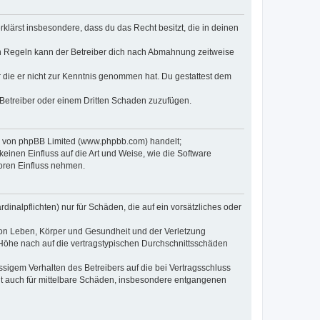
erklärst insbesondere, dass du das Recht besitzt, die in deinen
n Regeln kann der Betreiber dich nach Abmahnung zeitweise
er die er nicht zur Kenntnis genommen hat. Du gestattest dem
 Betreiber oder einem Dritten Schaden zuzufügen.
re von phpBB Limited (www.phpbb.com) handelt;
inen Einfluss auf die Art und Weise, wie die Software
oren Einfluss nehmen.
inalpflichten) nur für Schäden, die auf ein vorsätzliches oder
von Leben, Körper und Gesundheit und der Verletzung
r Höhe nach auf die vertragstypischen Durchschnittsschäden
sigem Verhalten des Betreibers auf die bei Vertragsschluss
lt auch für mittelbare Schäden, insbesondere entgangenen