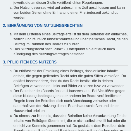
jeweils die an dieser Stelle veröffentlichten Regelungen.
Der Nutzungsvertrag wird auf unbestimmte Zeit geschlossen und kann
von beiden Seiten ohne Einhaltung einer Frist jederzeit gekündigt
werden.
2. EINRÄUMUNG VON NUTZUNGSRECHTEN
Mit dem Erstellen eines Beitrags erteilst du dem Betreiber ein einfaches,
zeitlich und räumlich unbeschränktes und unentgeltliches Recht, deinen
Beitrag im Rahmen des Boards zu nutzen.
Das Nutzungsrecht nach Punkt 2, Unterpunkt a bleibt auch nach
Kündigung des Nutzungsvertrages bestehen.
3. PFLICHTEN DES NUTZERS
Du erklärst mit der Erstellung eines Beitrags, dass er keine Inhalte
enthält, die gegen geltendes Recht oder die guten Sitten verstoßen. Du
erklärst insbesondere, dass du das Recht besitzt, die in deinen
Beiträgen verwendeten Links und Bilder zu setzen bzw. zu verwenden.
Der Betreiber des Boards übt das Hausrecht aus. Bei Verstößen gegen
diese Nutzungsbedingungen oder anderer im Board veröffentlichten
Regeln kann der Betreiber dich nach Abmahnung zeitweise oder
dauerhaft von der Nutzung dieses Boards ausschließen und dir ein
Hausverbot erteilen.
Du nimmst zur Kenntnis, dass der Betreiber keine Verantwortung für die
Inhalte von Beiträgen übernimmt, die er nicht selbst erstellt hat oder die
er nicht zur Kenntnis genommen hat. Du gestattest dem Betreiber, dein
Benutzerkonto, Beiträge und Funktionen jederzeit zu löschen oder zu