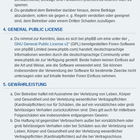
sperren.
Du gestattest dem Betreiber darüber hinaus, deine Beiträge
abzuändern, sofern sie gegen o. g. Regeln verstoßen oder geeignet
sind, dem Betreiber oder einem Dritten Schaden zuzufügen.
4. GENERAL PUBLIC LICENSE
Du nimmst zur Kenntnis, dass es sich bei phpBB um eine unter der „
GNU General Public License v2
“ (GPL) bereitgestellten Foren-Software
von phpBB Limited (www.phpbb.com) handelt; deutschsprachige
Informationen werden durch die deutschsprachige Community unter
www.phpbb.de zur Verfügung gestellt. Beide haben keinen Einfluss auf
die Art und Weise, wie die Software verwendet wird. Sie können
insbesondere die Verwendung der Software für bestimmte Zwecke nicht
untersagen oder auf Inhalte fremder Foren Einfluss nehmen.
5. GEWÄHRLEISTUNG
Der Betreiber haftet mit Ausnahme der Verletzung von Leben, Körper
und Gesundheit und der Verletzung wesentlicher Vertragspflichten
(Kardinalpflichten) nur für Schäden, die auf ein vorsätzliches oder grob
fahrlässiges Verhalten zurückzuführen sind. Dies gilt auch für mittelbare
Folgeschäden wie insbesondere entgangenen Gewinn.
Die Haftung ist gegenüber Verbrauchern außer bei vorsätzlichem oder
grob fahrlässigem Verhalten oder bei Schäden aus der Verletzung von
Leben, Körper und Gesundheit und der Verletzung wesentlicher
Vertragspflichten (Kardinalpflichten) auf die bei Vertragsschluss