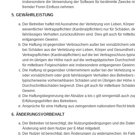
insbesondere die Verwendung der Software für bestimmte Zwecke nic
fremder Foren Einfluss nehmen.
5. GEWÄHRLEISTUNG
Der Betreiber haftet mit Ausnahme der Verletzung von Leben, Körpe
wesentlicher Vertragspflichten (Kardinalpflichten) nur für Schäden, di
fahrlässiges Verhalten zurückzuführen sind. Dies gilt auch für mitt
entgangenen Gewinn.
Die Haftung ist gegenüber Verbrauchern außer bei vorsätzlichem ode
bei Schäden aus der Verletzung von Leben, Körper und Gesundheit u
Vertragspflichten (Kardinalpflichten) auf die bei Vertragsschluss t
und im übrigen der Höhe nach auf die vertragstypischen Durchschnit
für mittelbare Folgeschäden wie insbesondere entgangenen Gewinn
Die Haftung ist gegenüber Unternehmern außer bei der Verletzung 
oder vorsätzlichem oder grob fahrlässigem Verhalten des Betreibers 
typischerweise vorhersehbaren Schäden und im Übrigen der Höhe na
Durchschnittsschäden begrenzt. Dies gilt auch für mittelbare Schä
Gewinn.
Die Haftungsbegrenzung der Absätze a bis c gilt sinngemäß auch zug
Erfüllungsgehilfen des Betreibers.
Ansprüche für eine Haftung aus zwingendem nationalem Recht bleib
6. ÄNDERUNGSVORBEHALT
Der Betreiber ist berechtigt, die Nutzungsbedingungen und die Date
Änderung wird dem Nutzer per E-Mail mitgeteilt.
Der Nutzer ist berechtigt, den Änderungen zu widersprechen. Im Fall