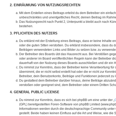
2. EINRÄUMUNG VON NUTZUNGSRECHTEN
Mit dem Erstellen eines Beitrags erteilst du dem Betreiber ein einfach
unbeschränktes und unentgeltliches Recht, deinen Beitrag im Rahm
Das Nutzungsrecht nach Punkt 2, Unterpunkt a bleibt auch nach Kü
bestehen.
3. PFLICHTEN DES NUTZERS
Du erklärst mit der Erstellung eines Beitrags, dass er keine Inhalte e
oder die guten Sitten verstoßen. Du erklärst insbesondere, dass du da
Beiträgen verwendeten Links und Bilder zu setzen bzw. zu verwende
Der Betreiber des Boards übt das Hausrecht aus. Bei Verstößen g
oder anderer im Board veröffentlichten Regeln kann der Betreiber 
dauerhaft von der Nutzung dieses Boards ausschließen und dir ein H
Du nimmst zur Kenntnis, dass der Betreiber keine Verantwortung für d
übernimmt, die er nicht selbst erstellt hat oder die er nicht zur Ken
Betreiber, dein Benutzerkonto, Beiträge und Funktionen jederzeit zu 
Du gestattest dem Betreiber darüber hinaus, deine Beiträge abzuände
verstoßen oder geeignet sind, dem Betreiber oder einem Dritten Sc
4. GENERAL PUBLIC LICENSE
Du nimmst zur Kenntnis, dass es sich bei phpBB um eine unter der „
G
(GPL) bereitgestellten Foren-Software von phpBB Limited (www.php
Informationen werden durch die deutschsprachige Community unter
gestellt. Beide haben keinen Einfluss auf die Art und Weise, wie die