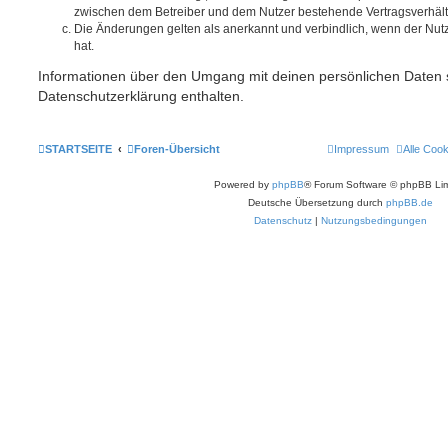
zwischen dem Betreiber und dem Nutzer bestehende Vertragsverhältni
Die Änderungen gelten als anerkannt und verbindlich, wenn der Nu
hat.
Informationen über den Umgang mit deinen persönlichen Daten s
Datenschutzerklärung enthalten.
STARTSEITE
Foren-Übersicht
Impressum
Alle Coo
Powered by
phpBB
® Forum Software © phpBB Lim
Deutsche Übersetzung durch
phpBB.de
Datenschutz
|
Nutzungsbedingungen