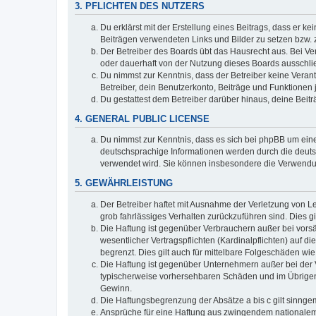
3. PFLICHTEN DES NUTZERS
Du erklärst mit der Erstellung eines Beitrags, dass er ke
Beiträgen verwendeten Links und Bilder zu setzen bzw.
Der Betreiber des Boards übt das Hausrecht aus. Bei V
oder dauerhaft von der Nutzung dieses Boards ausschlie
Du nimmst zur Kenntnis, dass der Betreiber keine Verantw
Betreiber, dein Benutzerkonto, Beiträge und Funktionen 
Du gestattest dem Betreiber darüber hinaus, deine Beit
4. GENERAL PUBLIC LICENSE
Du nimmst zur Kenntnis, dass es sich bei phpBB um eine
deutschsprachige Informationen werden durch die deuts
verwendet wird. Sie können insbesondere die Verwendun
5. GEWÄHRLEISTUNG
Der Betreiber haftet mit Ausnahme der Verletzung von Le
grob fahrlässiges Verhalten zurückzuführen sind. Dies 
Die Haftung ist gegenüber Verbrauchern außer bei vors
wesentlicher Vertragspflichten (Kardinalpflichten) auf
begrenzt. Dies gilt auch für mittelbare Folgeschäden 
Die Haftung ist gegenüber Unternehmern außer bei der V
typischerweise vorhersehbaren Schäden und im Übrigen 
Gewinn.
Die Haftungsbegrenzung der Absätze a bis c gilt sinnge
Ansprüche für eine Haftung aus zwingendem nationalem