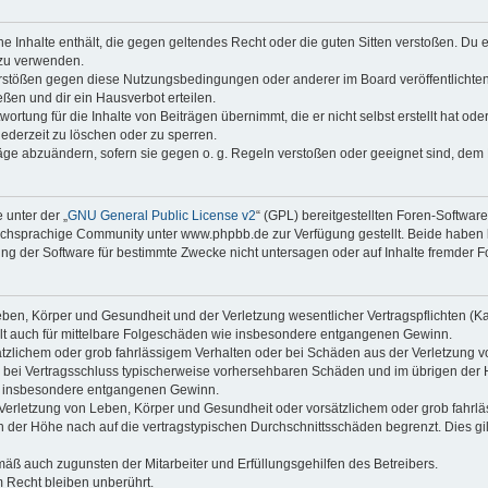
ine Inhalte enthält, die gegen geltendes Recht oder die guten Sitten verstoßen. Du 
 zu verwenden.
erstößen gegen diese Nutzungsbedingungen oder anderer im Board veröffentlichte
ßen und dir ein Hausverbot erteilen.
ortung für die Inhalte von Beiträgen übernimmt, die er nicht selbst erstellt hat od
jederzeit zu löschen oder zu sperren.
räge abzuändern, sofern sie gegen o. g. Regeln verstoßen oder geeignet sind, dem
 unter der „
GNU General Public License v2
“ (GPL) bereitgestellten Foren-Softwa
chsprachige Community unter www.phpbb.de zur Verfügung gestellt. Beide haben ke
g der Software für bestimmte Zwecke nicht untersagen oder auf Inhalte fremder F
ben, Körper und Gesundheit und der Verletzung wesentlicher Vertragspflichten (Kard
gilt auch für mittelbare Folgeschäden wie insbesondere entgangenen Gewinn.
ätzlichem oder grob fahrlässigem Verhalten oder bei Schäden aus der Verletzung 
 die bei Vertragsschluss typischerweise vorhersehbaren Schäden und im übrigen de
wie insbesondere entgangenen Gewinn.
erletzung von Leben, Körper und Gesundheit oder vorsätzlichem oder grob fahrläs
der Höhe nach auf die vertragstypischen Durchschnittsschäden begrenzt. Dies gi
mäß auch zugunsten der Mitarbeiter und Erfüllungsgehilfen des Betreibers.
 Recht bleiben unberührt.