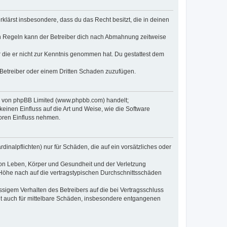
erklärst insbesondere, dass du das Recht besitzt, die in deinen
n Regeln kann der Betreiber dich nach Abmahnung zeitweise
er die er nicht zur Kenntnis genommen hat. Du gestattest dem
 Betreiber oder einem Dritten Schaden zuzufügen.
re von phpBB Limited (www.phpbb.com) handelt;
inen Einfluss auf die Art und Weise, wie die Software
oren Einfluss nehmen.
inalpflichten) nur für Schäden, die auf ein vorsätzliches oder
von Leben, Körper und Gesundheit und der Verletzung
r Höhe nach auf die vertragstypischen Durchschnittsschäden
sigem Verhalten des Betreibers auf die bei Vertragsschluss
lt auch für mittelbare Schäden, insbesondere entgangenen