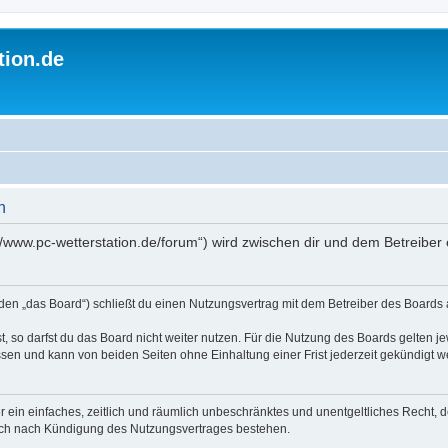
tion.de
n
://www.pc-wetterstation.de/forum“) wird zwischen dir und dem Betreibe
nden „das Board“) schließt du einen Nutzungsvertrag mit dem Betreiber des Boards a
 so darfst du das Board nicht weiter nutzen. Für die Nutzung des Boards gelten jew
sen und kann von beiden Seiten ohne Einhaltung einer Frist jederzeit gekündigt w
ber ein einfaches, zeitlich und räumlich unbeschränktes und unentgeltliches Recht
auch nach Kündigung des Nutzungsvertrages bestehen.