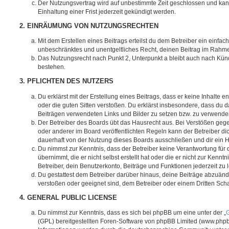
Der Nutzungsvertrag wird auf unbestimmte Zeit geschlossen und ka
Einhaltung einer Frist jederzeit gekündigt werden.
2. EINRÄUMUNG VON NUTZUNGSRECHTEN
Mit dem Erstellen eines Beitrags erteilst du dem Betreiber ein einfach
unbeschränktes und unentgeltliches Recht, deinen Beitrag im Rahm
Das Nutzungsrecht nach Punkt 2, Unterpunkt a bleibt auch nach Kü
bestehen.
3. PFLICHTEN DES NUTZERS
Du erklärst mit der Erstellung eines Beitrags, dass er keine Inhalte e
oder die guten Sitten verstoßen. Du erklärst insbesondere, dass du da
Beiträgen verwendeten Links und Bilder zu setzen bzw. zu verwende
Der Betreiber des Boards übt das Hausrecht aus. Bei Verstößen g
oder anderer im Board veröffentlichten Regeln kann der Betreiber 
dauerhaft von der Nutzung dieses Boards ausschließen und dir ein H
Du nimmst zur Kenntnis, dass der Betreiber keine Verantwortung für d
übernimmt, die er nicht selbst erstellt hat oder die er nicht zur Ken
Betreiber, dein Benutzerkonto, Beiträge und Funktionen jederzeit zu 
Du gestattest dem Betreiber darüber hinaus, deine Beiträge abzuände
verstoßen oder geeignet sind, dem Betreiber oder einem Dritten Sc
4. GENERAL PUBLIC LICENSE
Du nimmst zur Kenntnis, dass es sich bei phpBB um eine unter der „
G
(GPL) bereitgestellten Foren-Software von phpBB Limited (www.php