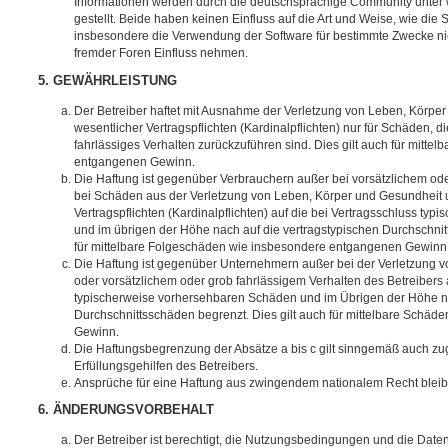
Informationen werden durch die deutschsprachige Community unter
gestellt. Beide haben keinen Einfluss auf die Art und Weise, wie die
insbesondere die Verwendung der Software für bestimmte Zwecke nic
fremder Foren Einfluss nehmen.
5. GEWÄHRLEISTUNG
Der Betreiber haftet mit Ausnahme der Verletzung von Leben, Körpe
wesentlicher Vertragspflichten (Kardinalpflichten) nur für Schäden, di
fahrlässiges Verhalten zurückzuführen sind. Dies gilt auch für mitt
entgangenen Gewinn.
Die Haftung ist gegenüber Verbrauchern außer bei vorsätzlichem ode
bei Schäden aus der Verletzung von Leben, Körper und Gesundheit u
Vertragspflichten (Kardinalpflichten) auf die bei Vertragsschluss t
und im übrigen der Höhe nach auf die vertragstypischen Durchschnit
für mittelbare Folgeschäden wie insbesondere entgangenen Gewinn
Die Haftung ist gegenüber Unternehmern außer bei der Verletzung 
oder vorsätzlichem oder grob fahrlässigem Verhalten des Betreibers 
typischerweise vorhersehbaren Schäden und im Übrigen der Höhe na
Durchschnittsschäden begrenzt. Dies gilt auch für mittelbare Schä
Gewinn.
Die Haftungsbegrenzung der Absätze a bis c gilt sinngemäß auch zug
Erfüllungsgehilfen des Betreibers.
Ansprüche für eine Haftung aus zwingendem nationalem Recht bleib
6. ÄNDERUNGSVORBEHALT
Der Betreiber ist berechtigt, die Nutzungsbedingungen und die Date