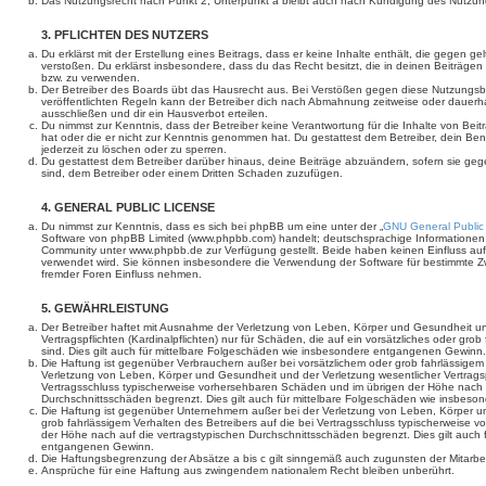
Das Nutzungsrecht nach Punkt 2, Unterpunkt a bleibt auch nach Kündigung des Nutzun
3. PFLICHTEN DES NUTZERS
Du erklärst mit der Erstellung eines Beitrags, dass er keine Inhalte enthält, die gegen g
verstoßen. Du erklärst insbesondere, dass du das Recht besitzt, die in deinen Beiträge
bzw. zu verwenden.
Der Betreiber des Boards übt das Hausrecht aus. Bei Verstößen gegen diese Nutzungs
veröffentlichten Regeln kann der Betreiber dich nach Abmahnung zeitweise oder dauerh
ausschließen und dir ein Hausverbot erteilen.
Du nimmst zur Kenntnis, dass der Betreiber keine Verantwortung für die Inhalte von Beiträ
hat oder die er nicht zur Kenntnis genommen hat. Du gestattest dem Betreiber, dein Be
jederzeit zu löschen oder zu sperren.
Du gestattest dem Betreiber darüber hinaus, deine Beiträge abzuändern, sofern sie geg
sind, dem Betreiber oder einem Dritten Schaden zuzufügen.
4. GENERAL PUBLIC LICENSE
Du nimmst zur Kenntnis, dass es sich bei phpBB um eine unter der „
GNU General Public
Software von phpBB Limited (www.phpbb.com) handelt; deutschsprachige Informationen
Community unter www.phpbb.de zur Verfügung gestellt. Beide haben keinen Einfluss auf 
verwendet wird. Sie können insbesondere die Verwendung der Software für bestimmte Zw
fremder Foren Einfluss nehmen.
5. GEWÄHRLEISTUNG
Der Betreiber haftet mit Ausnahme der Verletzung von Leben, Körper und Gesundheit un
Vertragspflichten (Kardinalpflichten) nur für Schäden, die auf ein vorsätzliches oder gro
sind. Dies gilt auch für mittelbare Folgeschäden wie insbesondere entgangenen Gewinn.
Die Haftung ist gegenüber Verbrauchern außer bei vorsätzlichem oder grob fahrlässige
Verletzung von Leben, Körper und Gesundheit und der Verletzung wesentlicher Vertragspfl
Vertragsschluss typischerweise vorhersehbaren Schäden und im übrigen der Höhe nach a
Durchschnittsschäden begrenzt. Dies gilt auch für mittelbare Folgeschäden wie insbe
Die Haftung ist gegenüber Unternehmern außer bei der Verletzung von Leben, Körper u
grob fahrlässigem Verhalten des Betreibers auf die bei Vertragsschluss typischerweise
der Höhe nach auf die vertragstypischen Durchschnittsschäden begrenzt. Dies gilt auch
entgangenen Gewinn.
Die Haftungsbegrenzung der Absätze a bis c gilt sinngemäß auch zugunsten der Mitarbeit
Ansprüche für eine Haftung aus zwingendem nationalem Recht bleiben unberührt.