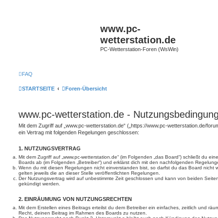
www.pc-
wetterstation.de
PC-Wetterstation-Foren (WsWin)
FAQ
STARTSEITE
Foren-Übersicht
www.pc-wetterstation.de - Nutzungsbedingun
Mit dem Zugriff auf „www.pc-wetterstation.de“ („https://www.pc-wetterstation.de/for
ein Vertrag mit folgenden Regelungen geschlossen:
1. NUTZUNGSVERTRAG
Mit dem Zugriff auf „www.pc-wetterstation.de“ (im Folgenden „das Board“) schließt du ei
Boards ab (im Folgenden „Betreiber“) und erklärst dich mit den nachfolgenden Regelung
Wenn du mit diesen Regelungen nicht einverstanden bist, so darfst du das Board nicht 
gelten jeweils die an dieser Stelle veröffentlichten Regelungen.
Der Nutzungsvertrag wird auf unbestimmte Zeit geschlossen und kann von beiden Seiten 
gekündigt werden.
2. EINRÄUMUNG VON NUTZUNGSRECHTEN
Mit dem Erstellen eines Beitrags erteilst du dem Betreiber ein einfaches, zeitlich und r
Recht, deinen Beitrag im Rahmen des Boards zu nutzen.