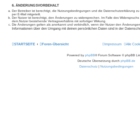
6. ÄNDERUNGSVORBEHALT
Der Betreiber ist berechtigt, die Nutzungsbedingungen und die Datenschutzerklärung z
per E-Mail mitgeteilt.
Der Nutzer ist berechtigt, den Änderungen zu widersprechen. Im Falle des Widerspruchs
dem Nutzer bestehende Vertragsverhältnis mit sofortiger Wirkung.
Die Änderungen gelten als anerkannt und verbindlich, wenn der Nutzer den Änderungen
Informationen über den Umgang mit deinen persönlichen Daten sind in der Datenschu
STARTSEITE
Foren-Übersicht
Impressum
Alle Coo
Powered by
phpBB
® Forum Software © phpBB Lim
Deutsche Übersetzung durch
phpBB.de
Datenschutz
|
Nutzungsbedingungen