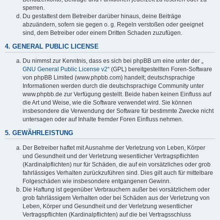
sperren.
Du gestattest dem Betreiber darüber hinaus, deine Beiträge
abzuändern, sofern sie gegen o. g. Regeln verstoßen oder geeignet
sind, dem Betreiber oder einem Dritten Schaden zuzufügen.
4. GENERAL PUBLIC LICENSE
Du nimmst zur Kenntnis, dass es sich bei phpBB um eine unter der „
GNU General Public License v2
“ (GPL) bereitgestellten Foren-Software
von phpBB Limited (www.phpbb.com) handelt; deutschsprachige
Informationen werden durch die deutschsprachige Community unter
www.phpbb.de zur Verfügung gestellt. Beide haben keinen Einfluss auf
die Art und Weise, wie die Software verwendet wird. Sie können
insbesondere die Verwendung der Software für bestimmte Zwecke nicht
untersagen oder auf Inhalte fremder Foren Einfluss nehmen.
5. GEWÄHRLEISTUNG
Der Betreiber haftet mit Ausnahme der Verletzung von Leben, Körper
und Gesundheit und der Verletzung wesentlicher Vertragspflichten
(Kardinalpflichten) nur für Schäden, die auf ein vorsätzliches oder grob
fahrlässiges Verhalten zurückzuführen sind. Dies gilt auch für mittelbare
Folgeschäden wie insbesondere entgangenen Gewinn.
Die Haftung ist gegenüber Verbrauchern außer bei vorsätzlichem oder
grob fahrlässigem Verhalten oder bei Schäden aus der Verletzung von
Leben, Körper und Gesundheit und der Verletzung wesentlicher
Vertragspflichten (Kardinalpflichten) auf die bei Vertragsschluss