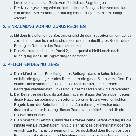
jeweils die an dieser Stelle veröffentlichten Regelungen.
Der Nutzungsvertrag wird auf unbestimmte Zeit geschlossen und kann
von beiden Seiten ohne Einhaltung einer Frist jederzeit gekündigt
werden.
2. EINRÄUMUNG VON NUTZUNGSRECHTEN
Mit dem Erstellen eines Beitrags erteilst du dem Betreiber ein einfaches,
zeitlich und räumlich unbeschränktes und unentgeltliches Recht, deinen
Beitrag im Rahmen des Boards zu nutzen.
Das Nutzungsrecht nach Punkt 2, Unterpunkt a bleibt auch nach
Kündigung des Nutzungsvertrages bestehen.
3. PFLICHTEN DES NUTZERS
Du erklärst mit der Erstellung eines Beitrags, dass er keine Inhalte
enthält, die gegen geltendes Recht oder die guten Sitten verstoßen. Du
erklärst insbesondere, dass du das Recht besitzt, die in deinen
Beiträgen verwendeten Links und Bilder zu setzen bzw. zu verwenden.
Der Betreiber des Boards übt das Hausrecht aus. Bei Verstößen gegen
diese Nutzungsbedingungen oder anderer im Board veröffentlichten
Regeln kann der Betreiber dich nach Abmahnung zeitweise oder
dauerhaft von der Nutzung dieses Boards ausschließen und dir ein
Hausverbot erteilen.
Du nimmst zur Kenntnis, dass der Betreiber keine Verantwortung für die
Inhalte von Beiträgen übernimmt, die er nicht selbst erstellt hat oder die
er nicht zur Kenntnis genommen hat. Du gestattest dem Betreiber, dein
Benutzerkonto, Beiträge und Funktionen jederzeit zu löschen oder zu