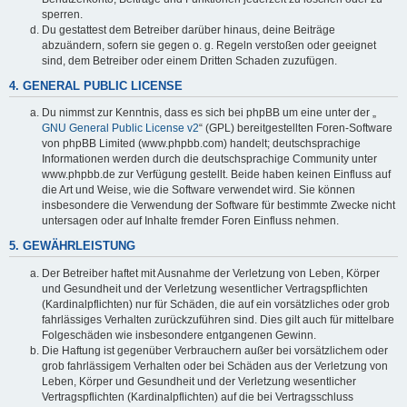
sperren.
Du gestattest dem Betreiber darüber hinaus, deine Beiträge
abzuändern, sofern sie gegen o. g. Regeln verstoßen oder geeignet
sind, dem Betreiber oder einem Dritten Schaden zuzufügen.
4. GENERAL PUBLIC LICENSE
Du nimmst zur Kenntnis, dass es sich bei phpBB um eine unter der „
GNU General Public License v2
“ (GPL) bereitgestellten Foren-Software
von phpBB Limited (www.phpbb.com) handelt; deutschsprachige
Informationen werden durch die deutschsprachige Community unter
www.phpbb.de zur Verfügung gestellt. Beide haben keinen Einfluss auf
die Art und Weise, wie die Software verwendet wird. Sie können
insbesondere die Verwendung der Software für bestimmte Zwecke nicht
untersagen oder auf Inhalte fremder Foren Einfluss nehmen.
5. GEWÄHRLEISTUNG
Der Betreiber haftet mit Ausnahme der Verletzung von Leben, Körper
und Gesundheit und der Verletzung wesentlicher Vertragspflichten
(Kardinalpflichten) nur für Schäden, die auf ein vorsätzliches oder grob
fahrlässiges Verhalten zurückzuführen sind. Dies gilt auch für mittelbare
Folgeschäden wie insbesondere entgangenen Gewinn.
Die Haftung ist gegenüber Verbrauchern außer bei vorsätzlichem oder
grob fahrlässigem Verhalten oder bei Schäden aus der Verletzung von
Leben, Körper und Gesundheit und der Verletzung wesentlicher
Vertragspflichten (Kardinalpflichten) auf die bei Vertragsschluss