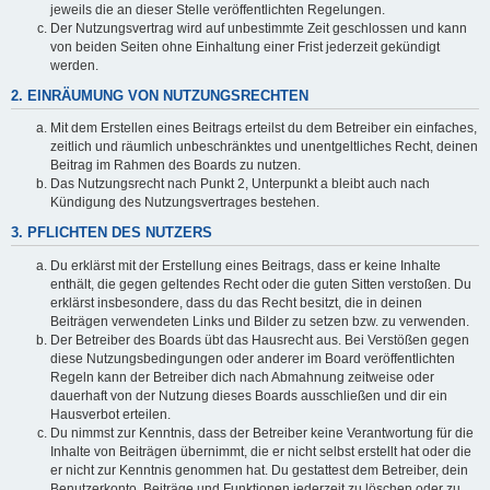
jeweils die an dieser Stelle veröffentlichten Regelungen.
Der Nutzungsvertrag wird auf unbestimmte Zeit geschlossen und kann
von beiden Seiten ohne Einhaltung einer Frist jederzeit gekündigt
werden.
2. EINRÄUMUNG VON NUTZUNGSRECHTEN
Mit dem Erstellen eines Beitrags erteilst du dem Betreiber ein einfaches,
zeitlich und räumlich unbeschränktes und unentgeltliches Recht, deinen
Beitrag im Rahmen des Boards zu nutzen.
Das Nutzungsrecht nach Punkt 2, Unterpunkt a bleibt auch nach
Kündigung des Nutzungsvertrages bestehen.
3. PFLICHTEN DES NUTZERS
Du erklärst mit der Erstellung eines Beitrags, dass er keine Inhalte
enthält, die gegen geltendes Recht oder die guten Sitten verstoßen. Du
erklärst insbesondere, dass du das Recht besitzt, die in deinen
Beiträgen verwendeten Links und Bilder zu setzen bzw. zu verwenden.
Der Betreiber des Boards übt das Hausrecht aus. Bei Verstößen gegen
diese Nutzungsbedingungen oder anderer im Board veröffentlichten
Regeln kann der Betreiber dich nach Abmahnung zeitweise oder
dauerhaft von der Nutzung dieses Boards ausschließen und dir ein
Hausverbot erteilen.
Du nimmst zur Kenntnis, dass der Betreiber keine Verantwortung für die
Inhalte von Beiträgen übernimmt, die er nicht selbst erstellt hat oder die
er nicht zur Kenntnis genommen hat. Du gestattest dem Betreiber, dein
Benutzerkonto, Beiträge und Funktionen jederzeit zu löschen oder zu