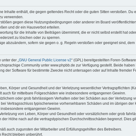
ine Inhalte enthält, die gegen geltendes Recht oder die guten Sitten verstoßen. Du 
 zu verwenden.
erstößen gegen diese Nutzungsbedingungen oder anderer im Board veröffentlichte
ßen und dir ein Hausverbot erteilen.
ortung für die Inhalte von Beiträgen übernimmt, die er nicht selbst erstellt hat od
jederzeit zu löschen oder zu sperren.
räge abzuändern, sofern sie gegen o. g. Regeln verstoßen oder geeignet sind, dem
 unter der „
GNU General Public License v2
“ (GPL) bereitgestellten Foren-Softwa
chsprachige Community unter www.phpbb.de zur Verfügung gestellt. Beide haben ke
g der Software für bestimmte Zwecke nicht untersagen oder auf Inhalte fremder F
ben, Körper und Gesundheit und der Verletzung wesentlicher Vertragspflichten (Kard
gilt auch für mittelbare Folgeschäden wie insbesondere entgangenen Gewinn.
ätzlichem oder grob fahrlässigem Verhalten oder bei Schäden aus der Verletzung 
 die bei Vertragsschluss typischerweise vorhersehbaren Schäden und im übrigen de
wie insbesondere entgangenen Gewinn.
erletzung von Leben, Körper und Gesundheit oder vorsätzlichem oder grob fahrläs
der Höhe nach auf die vertragstypischen Durchschnittsschäden begrenzt. Dies gi
mäß auch zugunsten der Mitarbeiter und Erfüllungsgehilfen des Betreibers.
 Recht bleiben unberührt.