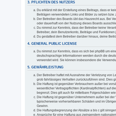
3. PFLICHTEN DES NUTZERS
Du erklärst mit der Erstellung eines Beitrags, dass er ke
Beiträgen verwendeten Links und Bilder zu setzen bzw.
Der Betreiber des Boards übt das Hausrecht aus. Bei V
oder dauerhaft von der Nutzung dieses Boards ausschlie
Du nimmst zur Kenntnis, dass der Betreiber keine Verantw
Betreiber, dein Benutzerkonto, Beiträge und Funktionen 
Du gestattest dem Betreiber darüber hinaus, deine Beit
4. GENERAL PUBLIC LICENSE
Du nimmst zur Kenntnis, dass es sich bei phpBB um eine
deutschsprachige Informationen werden durch die deuts
verwendet wird. Sie können insbesondere die Verwendun
5. GEWÄHRLEISTUNG
Der Betreiber haftet mit Ausnahme der Verletzung von Le
grob fahrlässiges Verhalten zurückzuführen sind. Dies 
Die Haftung ist gegenüber Verbrauchern außer bei vors
wesentlicher Vertragspflichten (Kardinalpflichten) auf
begrenzt. Dies gilt auch für mittelbare Folgeschäden 
Die Haftung ist gegenüber Unternehmern außer bei der V
typischerweise vorhersehbaren Schäden und im Übrigen 
Gewinn.
Die Haftungsbegrenzung der Absätze a bis c gilt sinnge
Ansprüche für eine Haftung aus zwingendem nationalem