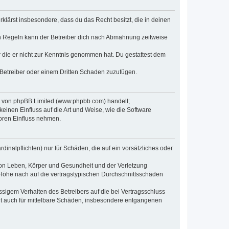
erklärst insbesondere, dass du das Recht besitzt, die in deinen
n Regeln kann der Betreiber dich nach Abmahnung zeitweise
er die er nicht zur Kenntnis genommen hat. Du gestattest dem
 Betreiber oder einem Dritten Schaden zuzufügen.
re von phpBB Limited (www.phpbb.com) handelt;
inen Einfluss auf die Art und Weise, wie die Software
oren Einfluss nehmen.
inalpflichten) nur für Schäden, die auf ein vorsätzliches oder
von Leben, Körper und Gesundheit und der Verletzung
r Höhe nach auf die vertragstypischen Durchschnittsschäden
sigem Verhalten des Betreibers auf die bei Vertragsschluss
lt auch für mittelbare Schäden, insbesondere entgangenen