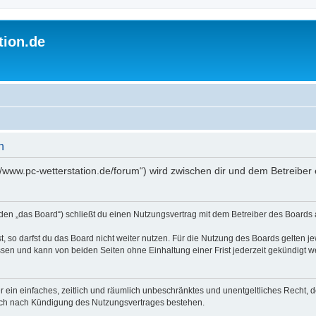
tion.de
n
://www.pc-wetterstation.de/forum“) wird zwischen dir und dem Betreibe
nden „das Board“) schließt du einen Nutzungsvertrag mit dem Betreiber des Boards a
 so darfst du das Board nicht weiter nutzen. Für die Nutzung des Boards gelten jew
sen und kann von beiden Seiten ohne Einhaltung einer Frist jederzeit gekündigt w
ber ein einfaches, zeitlich und räumlich unbeschränktes und unentgeltliches Recht
auch nach Kündigung des Nutzungsvertrages bestehen.